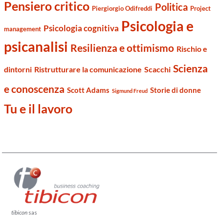
Pensiero critico
Politica
Piergiorgio Odifreddi
Project
Psicologia e
Psicologia cognitiva
management
psicanalisi
Resilienza e ottimismo
Rischio e
Scienza
dintorni
Ristrutturare la comunicazione
Scacchi
e conoscenza
Scott Adams
Storie di donne
Sigmund Freud
Tu e il lavoro
tibicon
sas