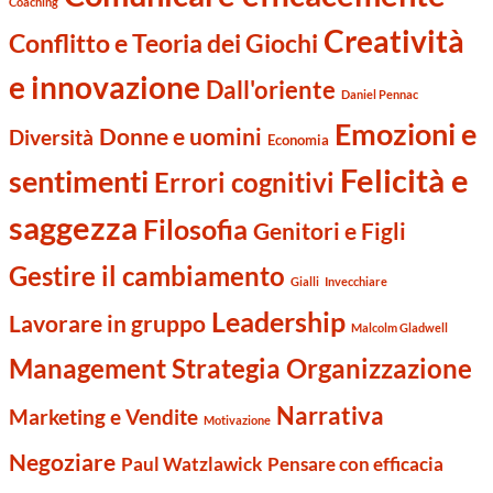
Coaching
Creatività
Conflitto e Teoria dei Giochi
e innovazione
Dall'oriente
Daniel Pennac
Emozioni e
Donne e uomini
Diversità
Economia
Felicità e
sentimenti
Errori cognitivi
saggezza
Filosofia
Genitori e Figli
Gestire il cambiamento
Gialli
Invecchiare
Leadership
Lavorare in gruppo
Malcolm Gladwell
Management Strategia Organizzazione
Narrativa
Marketing e Vendite
Motivazione
Negoziare
Paul Watzlawick
Pensare con efficacia