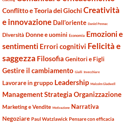
Creatività
Conflitto e Teoria dei Giochi
e innovazione
Dall'oriente
Daniel Pennac
Emozioni e
Donne e uomini
Diversità
Economia
Felicità e
sentimenti
Errori cognitivi
saggezza
Filosofia
Genitori e Figli
Gestire il cambiamento
Gialli
Invecchiare
Leadership
Lavorare in gruppo
Malcolm Gladwell
Management Strategia Organizzazione
Narrativa
Marketing e Vendite
Motivazione
Negoziare
Paul Watzlawick
Pensare con efficacia