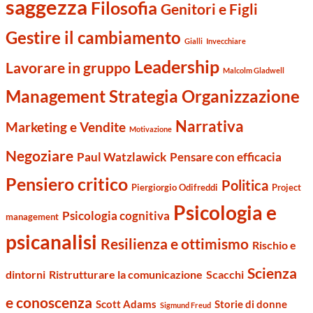
saggezza
Filosofia
Genitori e Figli
Gestire il cambiamento
Gialli
Invecchiare
Leadership
Lavorare in gruppo
Malcolm Gladwell
Management Strategia Organizzazione
Narrativa
Marketing e Vendite
Motivazione
Negoziare
Paul Watzlawick
Pensare con efficacia
Pensiero critico
Politica
Piergiorgio Odifreddi
Project
Psicologia e
Psicologia cognitiva
management
psicanalisi
Resilienza e ottimismo
Rischio e
Scienza
dintorni
Ristrutturare la comunicazione
Scacchi
e conoscenza
Scott Adams
Storie di donne
Sigmund Freud