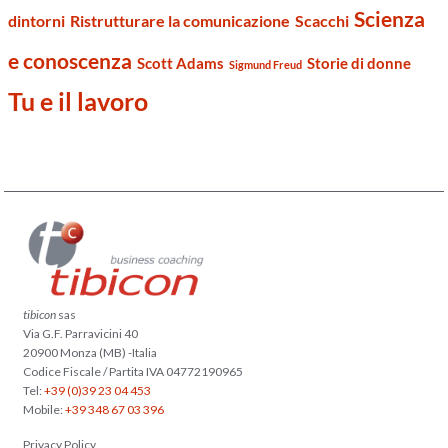
Scienza
dintorni
Ristrutturare la comunicazione
Scacchi
e conoscenza
Scott Adams
Storie di donne
Sigmund Freud
Tu e il lavoro
tibicon
sas
Via G.F. Parravicini 40
20900 Monza (MB) -Italia
Codice Fiscale / Partita IVA 04772190965
Tel:
+39 (0)39 23 04 453
Mobile:
+39 348 67 03 396
Privacy Policy