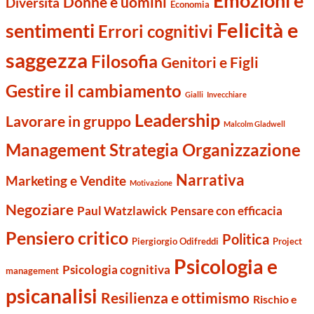
Emozioni e
Donne e uomini
Diversità
Economia
Felicità e
sentimenti
Errori cognitivi
saggezza
Filosofia
Genitori e Figli
Gestire il cambiamento
Gialli
Invecchiare
Leadership
Lavorare in gruppo
Malcolm Gladwell
Management Strategia Organizzazione
Narrativa
Marketing e Vendite
Motivazione
Negoziare
Paul Watzlawick
Pensare con efficacia
Pensiero critico
Politica
Piergiorgio Odifreddi
Project
Psicologia e
Psicologia cognitiva
management
psicanalisi
Resilienza e ottimismo
Rischio e