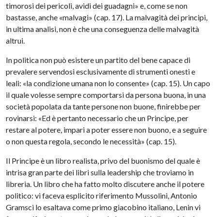
timorosi dei pericoli, avidi dei guadagni» e, come se non
bastasse, anche «malvagi» (cap. 17). La malvagità dei principi,
in ultima analisi, non è che una conseguenza delle malvagità
altrui.
In politica non può esistere un partito del bene capace di
prevalere servendosi esclusivamente di strumenti onesti e
leali: «la condizione umana non lo consente» (cap. 15). Un capo
il quale volesse sempre comportarsi da persona buona, in una
società popolata da tante persone non buone, finirebbe per
rovinarsi: «Ed è pertanto necessario che un Principe, per
restare al potere, impari a poter essere non buono, e a seguire
o non questa regola, secondo le necessità» (cap. 15).
Il Principe è un libro realista, privo del buonismo del quale è
intrisa gran parte dei libri sulla leadership che troviamo in
libreria. Un libro che ha fatto molto discutere anche il potere
politico: vi faceva esplicito riferimento Mussolini, Antonio
Gramsci lo esaltava come primo giacobino italiano, Lenin vi