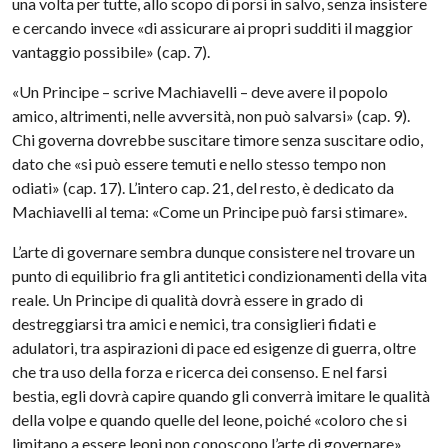
una volta per tutte, allo scopo di porsi in salvo, senza insistere
e cercando invece «di assicurare ai propri sudditi il maggior
vantaggio possibile» (cap. 7).
«Un Principe – scrive Machiavelli – deve avere il popolo
amico, altrimenti, nelle avversità, non può salvarsi» (cap. 9).
Chi governa dovrebbe suscitare timore senza suscitare odio,
dato che «si può essere temuti e nello stesso tempo non
odiati» (cap. 17). L’intero cap. 21, del resto, è dedicato da
Machiavelli al tema: «Come un Principe può farsi stimare».
L’arte di governare sembra dunque consistere nel trovare un
punto di equilibrio fra gli antitetici condizionamenti della vita
reale. Un Principe di qualità dovrà essere in grado di
destreggiarsi tra amici e nemici, tra consiglieri fidati e
adulatori, tra aspirazioni di pace ed esigenze di guerra, oltre
che tra uso della forza e ricerca dei consenso. E nel farsi
bestia, egli dovrà capire quando gli converrà imitare le qualità
della volpe e quando quelle del leone, poiché «coloro che si
limitano a essere leoni non conoscono l’arte di governare»