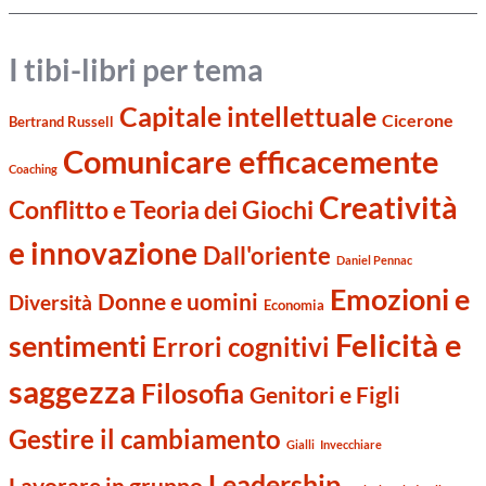
I tibi-libri per tema
Capitale intellettuale
Cicerone
Bertrand Russell
Comunicare efficacemente
Coaching
Creatività
Conflitto e Teoria dei Giochi
e innovazione
Dall'oriente
Daniel Pennac
Emozioni e
Donne e uomini
Diversità
Economia
Felicità e
sentimenti
Errori cognitivi
saggezza
Filosofia
Genitori e Figli
Gestire il cambiamento
Gialli
Invecchiare
Leadership
Lavorare in gruppo