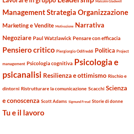
Malcolm Gladwell
Management Strategia Organizzazione
Narrativa
Marketing e Vendite
Motivazione
Negoziare
Paul Watzlawick
Pensare con efficacia
Pensiero critico
Politica
Piergiorgio Odifreddi
Project
Psicologia e
Psicologia cognitiva
management
psicanalisi
Resilienza e ottimismo
Rischio e
Scienza
dintorni
Ristrutturare la comunicazione
Scacchi
e conoscenza
Scott Adams
Storie di donne
Sigmund Freud
Tu e il lavoro