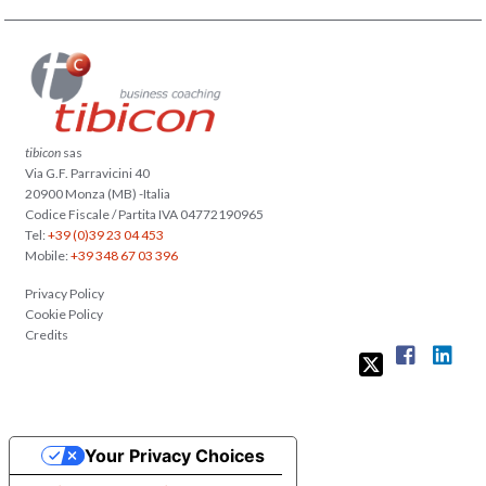
tibicon
sas
Via G.F. Parravicini 40
20900 Monza (MB) -Italia
Codice Fiscale / Partita IVA 04772190965
Tel:
+39 (0)39 23 04 453
Mobile:
+39 348 67 03 396
Privacy Policy
Cookie Policy
Credits
Your Privacy Choices