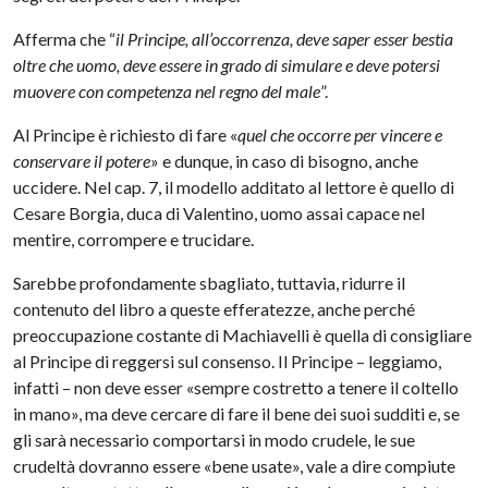
Afferma che “
il Principe, all’occorrenza, deve saper esser bestia
oltre che uomo, deve essere in grado di simulare e deve potersi
muovere con competenza nel regno del male
”.
Al Principe è richiesto di fare «
quel che occorre per vincere e
conservare il potere
» e dunque, in caso di bisogno, anche
uccidere. Nel cap. 7, il modello additato al lettore è quello di
Cesare Borgia, duca di Valentino, uomo assai capace nel
mentire, corrompere e trucidare.
Sarebbe profondamente sbagliato, tuttavia, ridurre il
contenuto del libro a queste efferatezze, anche perché
preoccupazione costante di Machiavelli è quella di consigliare
al Principe di reggersi sul consenso. Il Principe – leggiamo,
infatti – non deve esser «sempre costretto a tenere il coltello
in mano», ma deve cercare di fare il bene dei suoi sudditi e, se
gli sarà necessario comportarsi in modo crudele, le sue
crudeltà dovranno essere «bene usate», vale a dire compiute