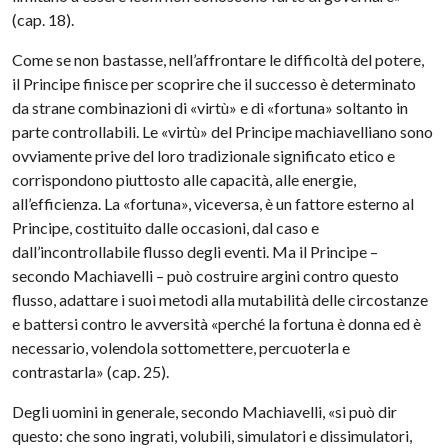
(cap. 18).
Come se non bastasse, nell’affrontare le difficoltà del potere,
il Principe finisce per scoprire che il successo è determinato
da strane combinazioni di «virtù» e di «fortuna» soltanto in
parte controllabili. Le «virtù» del Principe machiavelliano sono
ovviamente prive del loro tradizionale significato etico e
corrispondono piuttosto alle capacità, alle energie,
all’efficienza. La «fortuna», viceversa, è un fattore esterno al
Principe, costituito dalle occasioni, dal caso e
dall’incontrollabile flusso degli eventi. Ma il Principe –
secondo Machiavelli – può costruire argini contro questo
flusso, adattare i suoi metodi alla mutabilità delle circostanze
e battersi contro le avversità «perché la fortuna è donna ed è
necessario, volendola sottomettere, percuoterla e
contrastarla» (cap. 25).
Degli uomini in generale, secondo Machiavelli, «si può dir
questo: che sono ingrati, volubili, simulatori e dissimulatori,