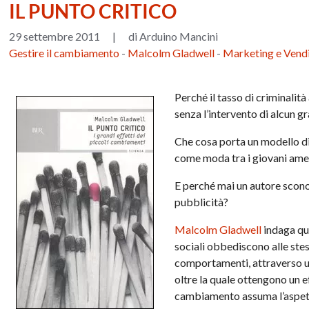
IL PUNTO CRITICO
29 settembre 2011
|
di Arduino Mancini
Gestire il cambiamento
-
Malcolm Gladwell
-
Marketing e Vend
Perché il tasso di criminalit
senza l’intervento di alcun 
Che cosa porta un modello di
come moda tra i giovani ame
E perché mai un autore scono
pubblicità?
Malcolm Gladwell
indaga que
sociali obbediscono alle stes
comportamenti, attraverso u
oltre la quale ottengono un 
cambiamento assuma l’aspett