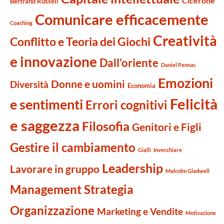
Cicerone
Bertrand Russell
Comunicare efficacemente
Coaching
Creatività
Conflitto e Teoria dei Giochi
e innovazione
Dall'oriente
Daniel Pennac
Emozioni
Donne e uomini
Diversità
Economia
Felicità
e sentimenti
Errori cognitivi
e saggezza
Filosofia
Genitori e Figli
Gestire il cambiamento
Gialli
Invecchiare
Leadership
Lavorare in gruppo
Malcolm Gladwell
Management Strategia
Organizzazione
Marketing e Vendite
Motivazione