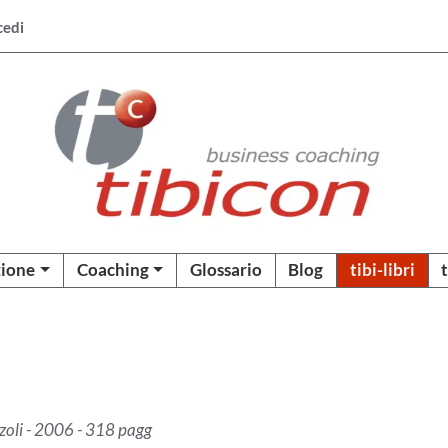
cedi
ione
Coaching
Glossario
Blog
tibi-libri
zzoli - 2006 - 318 pagg