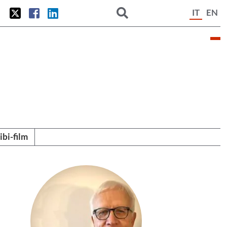
IT
EN
tibi-film