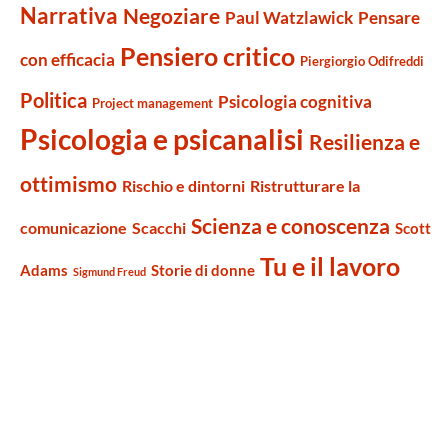
Narrativa
Negoziare
Paul Watzlawick
Pensare
Pensiero critico
con efficacia
Piergiorgio Odifreddi
Politica
Psicologia cognitiva
Project management
Psicologia e psicanalisi
Resilienza e
ottimismo
Rischio e dintorni
Ristrutturare la
Scienza e conoscenza
comunicazione
Scacchi
Scott
Tu e il lavoro
Adams
Storie di donne
Sigmund Freud