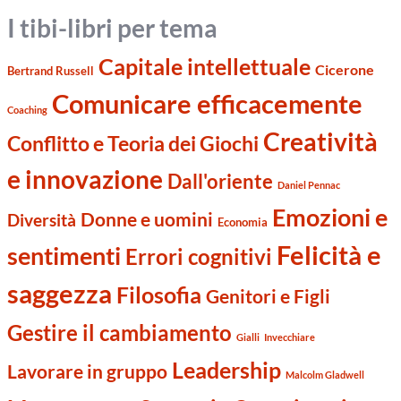
I tibi-libri per tema
Capitale intellettuale
Cicerone
Bertrand Russell
Comunicare efficacemente
Coaching
Creatività
Conflitto e Teoria dei Giochi
e innovazione
Dall'oriente
Daniel Pennac
Emozioni e
Donne e uomini
Diversità
Economia
Felicità e
sentimenti
Errori cognitivi
saggezza
Filosofia
Genitori e Figli
Gestire il cambiamento
Gialli
Invecchiare
Leadership
Lavorare in gruppo
Malcolm Gladwell