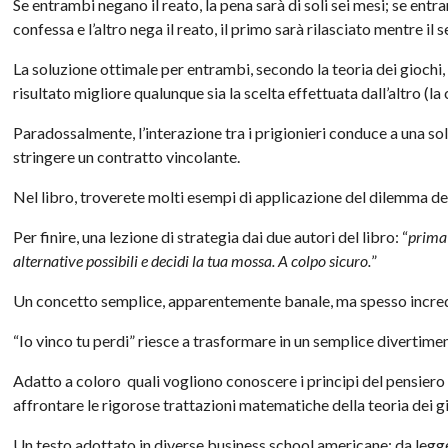
Se entrambi negano il reato, la pena sarà di soli sei mesi; se entr
confessa e l’altro nega il reato, il primo sarà rilasciato mentre i
La soluzione ottimale per entrambi, secondo la teoria dei giochi, 
risultato migliore qualunque sia la scelta effettuata dall’altro (l
Paradossalmente, l’interazione tra i prigionieri conduce a una so
stringere un contratto vincolante.
Nel libro, troverete molti esempi di applicazione del dilemma del 
Per finire, una lezione di strategia dai due autori del libro: “
prima 
alternative possibili e decidi la tua mossa. A colpo sicuro.
”
Un concetto semplice, apparentemente banale, ma spesso incredib
“Io vinco tu perdi” riesce a trasformare in un semplice divertime
Adatto a coloro quali vogliono conoscere i principi del pensiero 
affrontare le rigorose trattazioni matematiche della teoria dei g
Un testo adottato in diverse business school americane: da legg