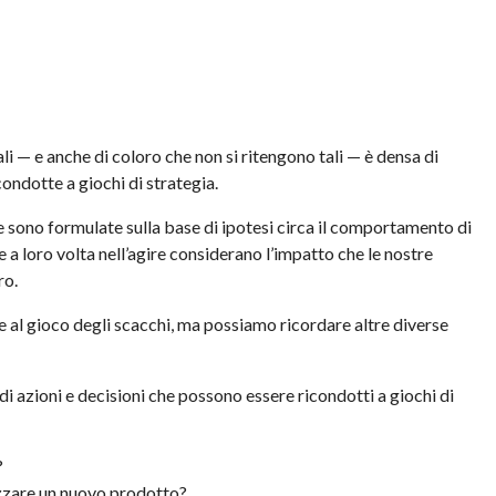
ali — e anche di coloro che non si ritengono tali — è densa di
ondotte a giochi di strategia.
he sono formulate sulla base di ipotesi circa il comportamento di
e a loro volta nell’agire considerano l’impatto che le nostre
ro.
e al gioco degli scacchi, ma possiamo ricordare altre diverse
di azioni e decisioni che possono essere ricondotti a giochi di
?
zzare un nuovo prodotto?