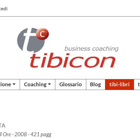
cedi
ione
Coaching
Glossario
Blog
tibi-libri
TA
 24 Ore - 2008 - 421 pagg