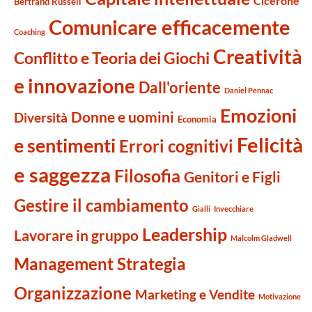
Cicerone
Bertrand Russell
Comunicare efficacemente
Coaching
Creatività
Conflitto e Teoria dei Giochi
e innovazione
Dall'oriente
Daniel Pennac
Emozioni
Donne e uomini
Diversità
Economia
Felicità
e sentimenti
Errori cognitivi
e saggezza
Filosofia
Genitori e Figli
Gestire il cambiamento
Gialli
Invecchiare
Leadership
Lavorare in gruppo
Malcolm Gladwell
Management Strategia
Organizzazione
Marketing e Vendite
Motivazione