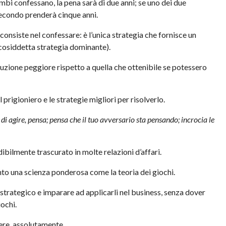
ambi confessano, la pena sarà di due anni; se uno dei due
l secondo prenderà cinque anni.
consiste nel confessare: è l’unica strategia che fornisce un
a cosiddetta strategia dominante).
luzione peggiore rispetto a quella che ottenibile se potessero
prigioniero e le strategie migliori per risolverlo.
di agire, pensa; pensa che il tuo avversario sta pensando; incrocia le
ilmente trascurato in molte relazioni d’affari.
nto una scienza ponderosa come la teoria dei giochi.
strategico e imparare ad applicarli nel business, senza dover
iochi.
ere, assolutamente.