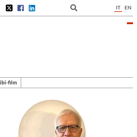
IT
EN
tibi-film