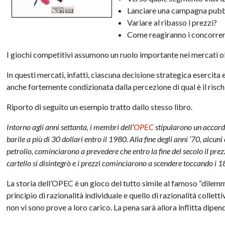
Lanciare una campagna pubbl
Variare al ribasso i prezzi?
Come reagiranno i concorren
I giochi competitivi assumono un ruolo importante nei mercati ol
In questi mercati, infatti, ciascuna decisione strategica esercita
anche fortemente condizionata dalla percezione di qual è il risch
Riporto di seguito un esempio tratto dallo stesso libro.
Intorno agli anni settanta, i membri dell’
OPEC
stipularono un accordo
barile a più di 30 dollari entro il 1980. Alla fine degli anni ’70, alcu
petrolio, cominciarono a prevedere che entro la fine del secolo il pre
cartello si disintegrò e i prezzi cominciarono a scendere toccando i 1
La storia dell’OPEC è un gioco del tutto simile al famoso “dilemma
principio di razionalità individuale e quello di razionalità colle
non vi sono prove a loro carico. La pena sarà allora inflitta dipe