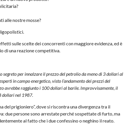
icitaria?
ti alle nostre mosse?
igopolistici.
 effetti sulle scelte dei concorrenti con maggiore evidenza, ed è
io di una reazione competitiva.
 segreto per innalzare il prezzo del petrolio da meno di 3 dollari al
ni esperti in campo energetico, visto l’andamento dei prezzi del
zzo avrebbe raggiunto i 100 dollari al barile.
Improvvisamente, il
8 dollari nel 1987.
 del prigioniero”, dove si riscontra una divergenza tra il
ttiva: due persone sono arrestate perché sospettate di furto, ma
ndentemente al fatto che i due confessino o neghino il reato.