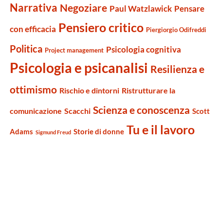
Narrativa
Negoziare
Paul Watzlawick
Pensare
Pensiero critico
con efficacia
Piergiorgio Odifreddi
Politica
Psicologia cognitiva
Project management
Psicologia e psicanalisi
Resilienza e
ottimismo
Rischio e dintorni
Ristrutturare la
Scienza e conoscenza
comunicazione
Scacchi
Scott
Tu e il lavoro
Adams
Storie di donne
Sigmund Freud