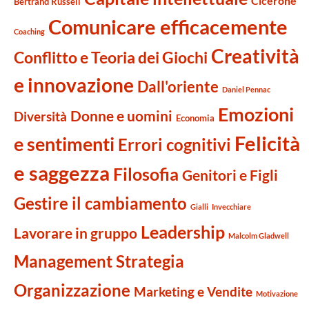
Cicerone
Bertrand Russell
Comunicare efficacemente
Coaching
Creatività
Conflitto e Teoria dei Giochi
e innovazione
Dall'oriente
Daniel Pennac
Emozioni
Donne e uomini
Diversità
Economia
Felicità
e sentimenti
Errori cognitivi
e saggezza
Filosofia
Genitori e Figli
Gestire il cambiamento
Gialli
Invecchiare
Leadership
Lavorare in gruppo
Malcolm Gladwell
Management Strategia
Organizzazione
Marketing e Vendite
Motivazione