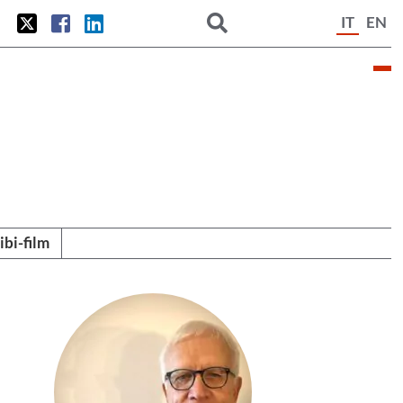
IT
EN
tibi-film