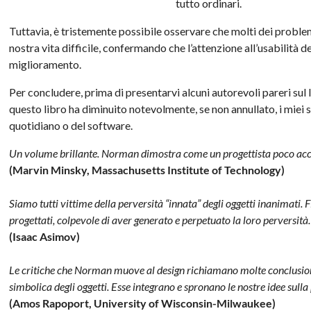
tutto ordinari.
Tuttavia, è tristemente possibile osservare che molti dei proble
nostra vita difficile, confermando che l’attenzione all’usabilità 
miglioramento.
Per concludere, prima di presentarvi alcuni autorevoli pareri sul l
questo libro ha diminuito notevolmente, se non annullato, i miei se
quotidiano o del software.
Un volume brillante. Norman dimostra come un progettista poco accor
(Marvin Minsky, Massachusetts Institute of Technology)
Siamo tutti vittime della perversità “innata” degli oggetti inanimati. 
progettati, colpevole di aver generato e perpetuato la loro perversità.
(Isaac Asimov)
Le critiche che Norman muove al design richiamano molte conclusioni 
simbolica degli oggetti. Esse integrano e spronano le nostre idee sulla p
(Amos Rapoport, University of Wisconsin-Milwaukee)