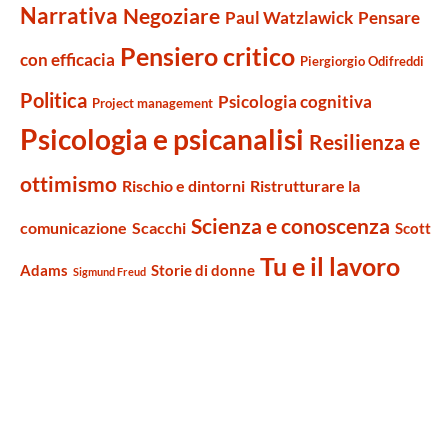
Narrativa
Negoziare
Paul Watzlawick
Pensare
Pensiero critico
con efficacia
Piergiorgio Odifreddi
Politica
Psicologia cognitiva
Project management
Psicologia e psicanalisi
Resilienza e
ottimismo
Rischio e dintorni
Ristrutturare la
Scienza e conoscenza
comunicazione
Scacchi
Scott
Tu e il lavoro
Adams
Storie di donne
Sigmund Freud