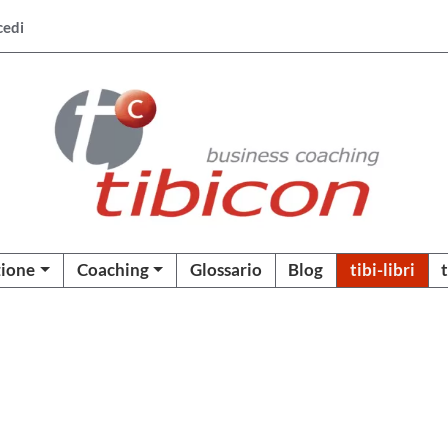
cedi
ione
Coaching
Glossario
Blog
tibi-libri