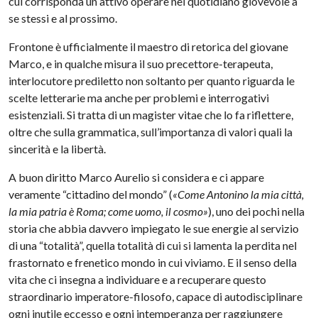
cui corrisponda un attivo operare nel quotidiano giovevole a
se stessi e al prossimo.
Frontone è ufficialmente il maestro di retorica del giovane
Marco, e in qualche misura il suo precettore-terapeuta,
interlocutore prediletto non soltanto per quanto riguarda le
scelte letterarie ma anche per problemi e interrogativi
esistenziali. Si tratta di un magister vitae che lo fa riflettere,
oltre che sulla grammatica, sull’importanza di valori quali la
sincerità e la libertà.
A buon diritto Marco Aurelio si considera e ci appare
veramente “cittadino del mondo” (
«Come Antonino la mia città,
la mia patria è Roma; come uomo, il cosmo»
), uno dei pochi nella
storia che abbia davvero impiegato le sue energie al servizio
di una “totalità”, quella totalità di cui si lamenta la perdita nel
frastornato e frenetico mondo in cui viviamo. E il senso della
vita che ci insegna a individuare e a recuperare questo
straordinario imperatore-filosofo, capace di autodisciplinare
ogni inutile eccesso e ogni intemperanza per raggiungere