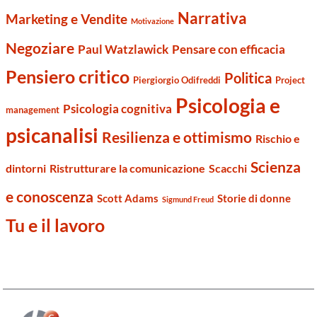
Narrativa
Marketing e Vendite
Motivazione
Negoziare
Paul Watzlawick
Pensare con efficacia
Pensiero critico
Politica
Piergiorgio Odifreddi
Project
Psicologia e
Psicologia cognitiva
management
psicanalisi
Resilienza e ottimismo
Rischio e
Scienza
dintorni
Ristrutturare la comunicazione
Scacchi
e conoscenza
Scott Adams
Storie di donne
Sigmund Freud
Tu e il lavoro