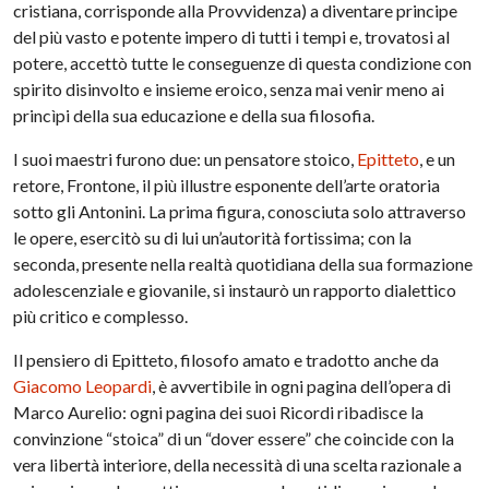
cristiana, corrisponde alla Provvidenza) a diventare principe
del più vasto e potente impero di tutti i tempi e, trovatosi al
potere, accettò tutte le conseguenze di questa condizione con
spirito disinvolto e insieme eroico, senza mai venir meno ai
princìpi della sua educazione e della sua filosofia.
I suoi maestri furono due: un pensatore stoico,
Epitteto
, e un
retore, Frontone, il più illustre esponente dell’arte oratoria
sotto gli Antonini. La prima figura, conosciuta solo attraverso
le opere, esercitò su di lui un’autorità fortissima; con la
seconda, presente nella realtà quotidiana della sua formazione
adolescenziale e giovanile, si instaurò un rapporto dialettico
più critico e complesso.
Il pensiero di Epitteto, filosofo amato e tradotto anche da
Giacomo Leopardi
, è avvertibile in ogni pagina dell’opera di
Marco Aurelio: ogni pagina dei suoi Ricordi ribadisce la
convinzione “stoica” di un “dover essere” che coincide con la
vera libertà interiore, della necessità di una scelta razionale a