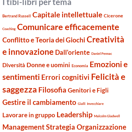
I tibi-libri per tema
Capitale intellettuale
Cicerone
Bertrand Russell
Comunicare efficacemente
Coaching
Creatività
Conflitto e Teoria dei Giochi
e innovazione
Dall'oriente
Daniel Pennac
Emozioni e
Donne e uomini
Diversità
Economia
Felicità e
sentimenti
Errori cognitivi
saggezza
Filosofia
Genitori e Figli
Gestire il cambiamento
Gialli
Invecchiare
Leadership
Lavorare in gruppo
Malcolm Gladwell
Management Strategia Organizzazione