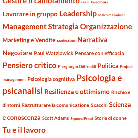
Gestire il cambiamento
Gialli
Invecchiare
Leadership
Lavorare in gruppo
Malcolm Gladwell
Management Strategia Organizzazione
Narrativa
Marketing e Vendite
Motivazione
Negoziare
Paul Watzlawick
Pensare con efficacia
Pensiero critico
Politica
Piergiorgio Odifreddi
Project
Psicologia e
Psicologia cognitiva
management
psicanalisi
Resilienza e ottimismo
Rischio e
Scienza
dintorni
Ristrutturare la comunicazione
Scacchi
e conoscenza
Scott Adams
Storie di donne
Sigmund Freud
Tu e il lavoro