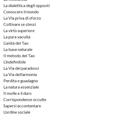
La dialettica degli opposti
Conoscere il mondo
La Via priva di sforzo
Coltivare se stessi
La virtù superiore
La pura vacuità
L’unità del Tao
La base naturale
II metodo del Tao
L’indefinibile
La Via dei paradossi
La Via dell’armonia
Perdita e guadagno
La natura essenziale
II molle e il duro
Corrispondenze occulte
Sapersi accontentare
L’ordine sociale