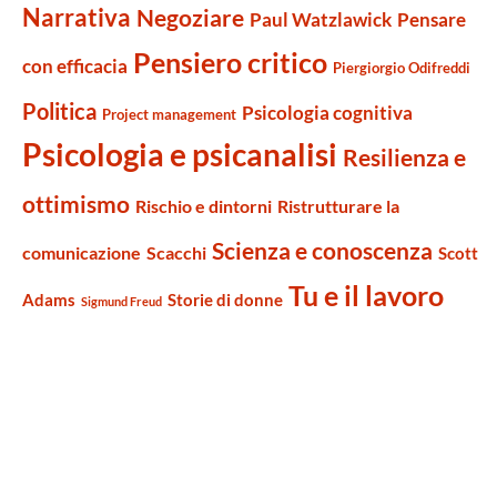
Narrativa
Negoziare
Paul Watzlawick
Pensare
Pensiero critico
con efficacia
Piergiorgio Odifreddi
Politica
Psicologia cognitiva
Project management
Psicologia e psicanalisi
Resilienza e
ottimismo
Rischio e dintorni
Ristrutturare la
Scienza e conoscenza
comunicazione
Scacchi
Scott
Tu e il lavoro
Adams
Storie di donne
Sigmund Freud