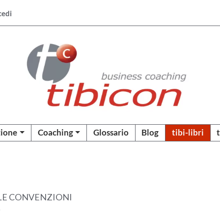
cedi
ione
Coaching
Glossario
Blog
tibi-libri
LLE CONVENZIONI
g