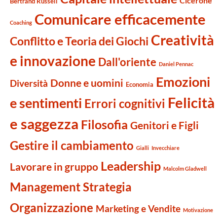
Cicerone
Bertrand Russell
Comunicare efficacemente
Coaching
Creatività
Conflitto e Teoria dei Giochi
e innovazione
Dall'oriente
Daniel Pennac
Emozioni
Donne e uomini
Diversità
Economia
Felicità
e sentimenti
Errori cognitivi
e saggezza
Filosofia
Genitori e Figli
Gestire il cambiamento
Gialli
Invecchiare
Leadership
Lavorare in gruppo
Malcolm Gladwell
Management Strategia
Organizzazione
Marketing e Vendite
Motivazione