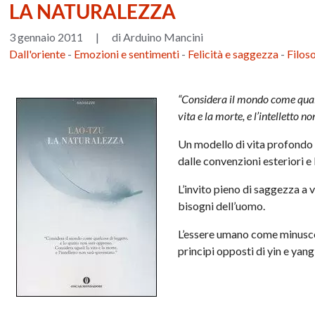
LA NATURALEZZA
3 gennaio 2011
|
di Arduino Mancini
Dall'oriente
-
Emozioni e sentimenti
-
Felicità e saggezza
-
Filos
“Considera il mondo come qualco
vita e la morte, e l’intelletto n
Un modello di vita profondo e
dalle convenzioni esteriori e l
L’invito pieno di saggezza a 
bisogni dell’uomo.
L’essere umano come minuscol
principi opposti di yin e yan