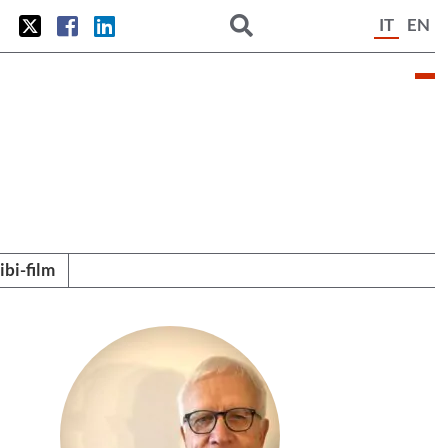
IT
EN
tibi-film