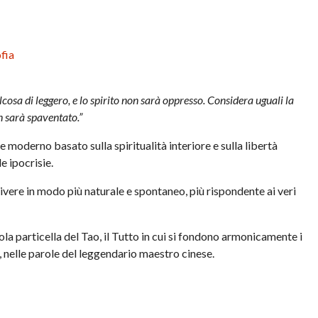
ofia
sa di leggero, e lo spirito non sarà oppresso. Considera uguali la
on sarà spaventato.”
 moderno basato sulla spiritualità interiore e sulla libertà
e ipocrisie.
vivere in modo più naturale e spontaneo, più rispondente ai veri
a particella del Tao, il Tutto in cui si fondono armonicamente i
g, nelle parole del leggendario maestro cinese.