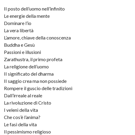
II posto dell’uomo nell’infinito
Le energie della mente
Dominare l’io
La vera libertà
L’amore, chiave della conoscenza
Buddha e Gesù
Passioni e illusioni
Zarathustra, il primo profeta
La religione dell’uomo
II significato del dharma
II saggio crea ma non possiede
Rompere il guscio delle tradizioni
Dall’irreale al reale
La rivoluzione di Cristo
I veleni della vita
Che cos’è l’anima?
Le fasi della vita
Il pessimismo religioso