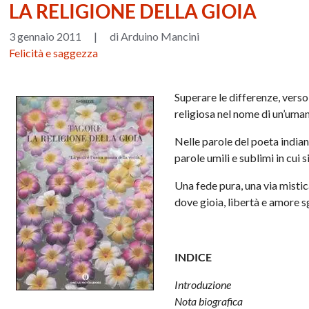
LA RELIGIONE DELLA GIOIA
3 gennaio 2011
|
di Arduino Mancini
Felicità e saggezza
Superare le differenze, verso
religiosa nel nome di un’uman
Nelle parole del poeta india
parole umili e sublimi in cui 
Una fede pura, una via misti
dove gioia, libertà e amore 
INDICE
Introduzione
Nota biografica