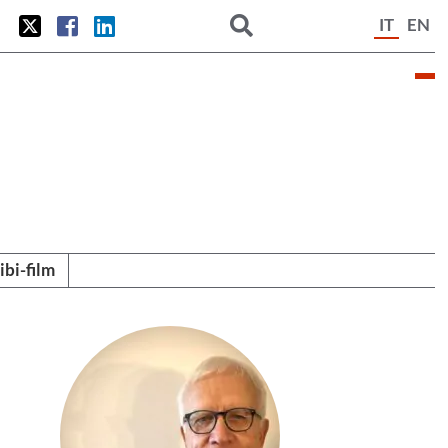
IT
EN
tibi-film