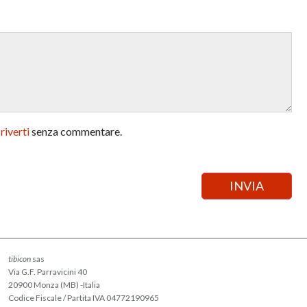
criverti
senza commentare.
tibicon
sas
Via G.F. Parravicini 40
20900 Monza (MB) -Italia
Codice Fiscale / Partita IVA 04772190965