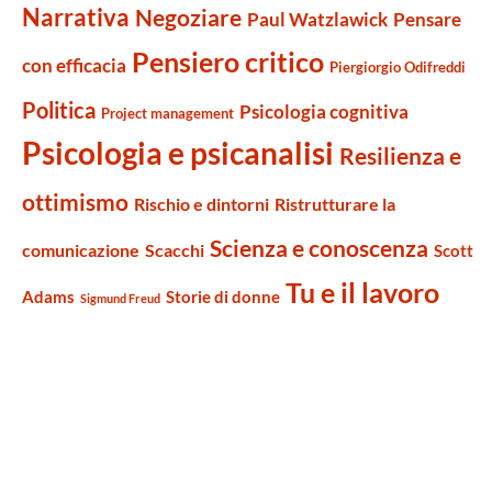
Narrativa
Negoziare
Paul Watzlawick
Pensare
Pensiero critico
con efficacia
Piergiorgio Odifreddi
Politica
Psicologia cognitiva
Project management
Psicologia e psicanalisi
Resilienza e
ottimismo
Rischio e dintorni
Ristrutturare la
Scienza e conoscenza
comunicazione
Scacchi
Scott
Tu e il lavoro
Adams
Storie di donne
Sigmund Freud