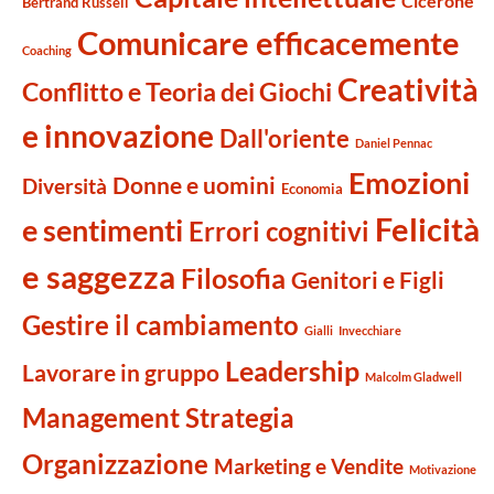
Cicerone
Bertrand Russell
Comunicare efficacemente
Coaching
Creatività
Conflitto e Teoria dei Giochi
e innovazione
Dall'oriente
Daniel Pennac
Emozioni
Donne e uomini
Diversità
Economia
Felicità
e sentimenti
Errori cognitivi
e saggezza
Filosofia
Genitori e Figli
Gestire il cambiamento
Gialli
Invecchiare
Leadership
Lavorare in gruppo
Malcolm Gladwell
Management Strategia
Organizzazione
Marketing e Vendite
Motivazione