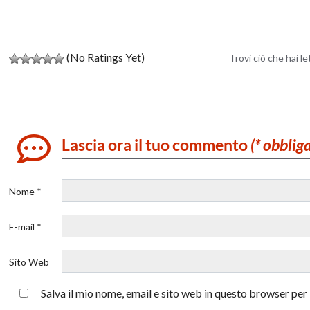
(No Ratings Yet)
Trovi ciò che hai l
Lascia ora il tuo commento
(* obblig
Nome *
E-mail *
Sito Web
Salva il mio nome, email e sito web in questo browser pe