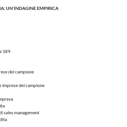
LIA: UN’INDAGINE EMPIRICA
ne 189
mprese del campione
e
 le imprese del campione
impresa
ita
 di sales management
dita