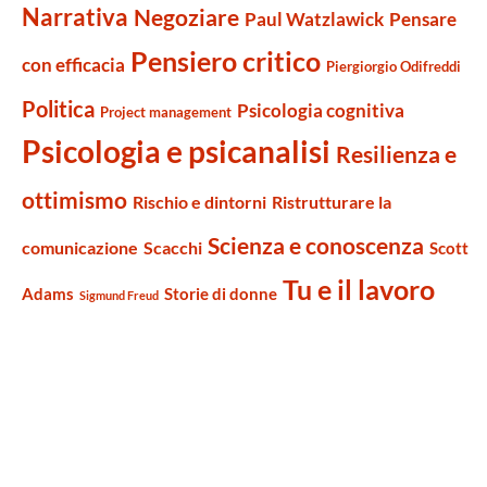
Narrativa
Negoziare
Paul Watzlawick
Pensare
Pensiero critico
con efficacia
Piergiorgio Odifreddi
Politica
Psicologia cognitiva
Project management
Psicologia e psicanalisi
Resilienza e
ottimismo
Rischio e dintorni
Ristrutturare la
Scienza e conoscenza
comunicazione
Scacchi
Scott
Tu e il lavoro
Adams
Storie di donne
Sigmund Freud