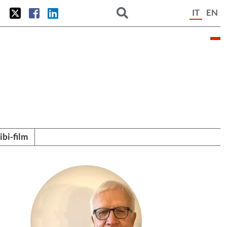
IT
EN
tibi-film