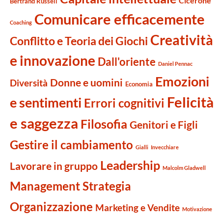
Cicerone
Bertrand Russell
Comunicare efficacemente
Coaching
Creatività
Conflitto e Teoria dei Giochi
e innovazione
Dall'oriente
Daniel Pennac
Emozioni
Donne e uomini
Diversità
Economia
Felicità
e sentimenti
Errori cognitivi
e saggezza
Filosofia
Genitori e Figli
Gestire il cambiamento
Gialli
Invecchiare
Leadership
Lavorare in gruppo
Malcolm Gladwell
Management Strategia
Organizzazione
Marketing e Vendite
Motivazione