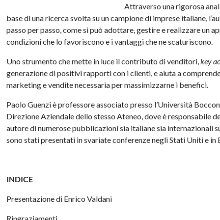
Attraverso una rigorosa analis
base di una ricerca svolta su un campione di imprese italiane, l’au
passo per passo, come si può adottare, gestire e realizzare un ap
condizioni che lo favoriscono e i vantaggi che ne scaturiscono.
Uno strumento che mette in luce il contributo di venditori,
key a
generazione di positivi rapporti con i clienti, e aiuta a compren
marketing e vendite necessaria per massimizzarne i benefici.
Paolo Guenzi è professore associato presso l’Università Bocconi
Direzione Aziendale dello stesso Ateneo, dove è responsabile dei
autore di numerose pubblicazioni sia italiane sia internazionali s
sono stati presentati in svariate conferenze negli Stati Uniti e in
INDICE
Presentazione di Enrico Valdani
Ringraziamenti