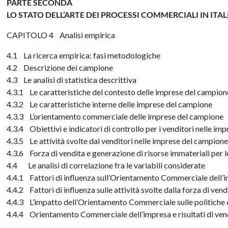
PARTE SECONDA
LO STATO DELL’ARTE DEI PROCESSI COMMERCIALI IN ITA
CAPITOLO 4 Analisi empirica
4.1 La ricerca empirica: fasi metodologiche
4.2 Descrizione dei campione
4.3 Le analisi di statistica descrittiva
4.3.1 Le caratteristiche del contesto delle imprese del campio
4.3.2 Le caratteristiche interne delle imprese del campione
4.3.3 L’orientamento commerciale delle imprese del campione
4.3.4 Obiettivi e indicatori di controllo per i venditori nelle i
4.3.5 Le attività svolte dai venditori nelle imprese del campion
4.3.6 Forza di vendita e generazione di risorse immateriali per
4.4 Le analisi di correlazione fra le variabili considerate
4.4.1 Fattori di influenza sull’Orientamento Commerciale dell’
4.4.2 Fattori di influenza sulle attività svolte dalla forza di vend
4.4.3 L’impatto dell’Orientamento Commerciale sulle politiche
4.4.4 Orientamento Commerciale dell’impresa e risultati di ven