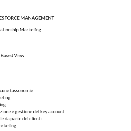
ALESFORCE MANAGEMENT
lationship Marketing
e-Based View
alcune tassonomie
keting
ting
azione e gestione dei key account
e da parte dei clienti
Marketing