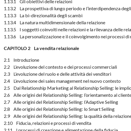
1.13.1 Gli obiettivi delle relazioni
1.13.2 La prospettiva di lungo periodo e l’interdipendenza degli
1.13.3 La bi-direzionalità degli scambi
1.13.4 La natura multidimensionale della relazione
1.13.5 I soggetti coinvolti nelle relazioni e la rilevanza delle rel
1.13.6 La personalizzazione e il coinvolgimento nei processi di 
CAPITOLO 2 La vendita relazionale
2.1 Introduzione
2.2 L’evoluzione del contesto e dei processi commerciali
2.3 L’evoluzione del ruolo e delle attività dei venditori
2.4 L’evoluzione dei sales management nel nuovo contesto
2.5 Dal Relationship Marketing al Relationship Selling: le implic
2.6 Alle origini del Relationship Selling: l’orientamento al client
2.7 Alle origini del Relationship Selling: l’Adaptive Selling
2.8 Alle origini del Relationship Selling: lo Smart Selling
2.9 Alle origini del Relationship Selling: la qualità della relazion
2.10 Fiducia, relazioni e processi di vendita
2.11 I processi di creazione e alimentazione della fiducia