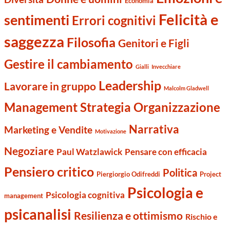
Economia
Felicità e
sentimenti
Errori cognitivi
saggezza
Filosofia
Genitori e Figli
Gestire il cambiamento
Gialli
Invecchiare
Leadership
Lavorare in gruppo
Malcolm Gladwell
Management Strategia Organizzazione
Narrativa
Marketing e Vendite
Motivazione
Negoziare
Paul Watzlawick
Pensare con efficacia
Pensiero critico
Politica
Piergiorgio Odifreddi
Project
Psicologia e
Psicologia cognitiva
management
psicanalisi
Resilienza e ottimismo
Rischio e