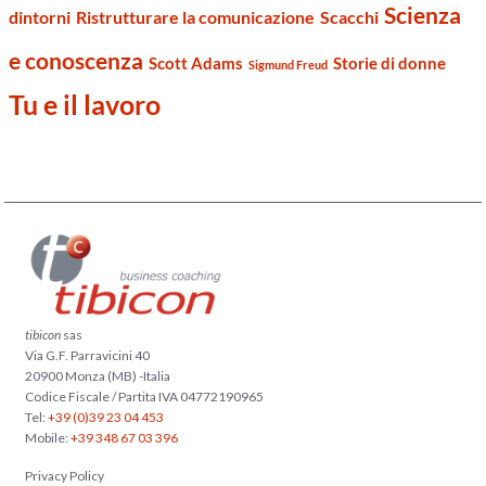
Scienza
dintorni
Ristrutturare la comunicazione
Scacchi
e conoscenza
Scott Adams
Storie di donne
Sigmund Freud
Tu e il lavoro
tibicon
sas
Via G.F. Parravicini 40
20900 Monza (MB) -Italia
Codice Fiscale / Partita IVA 04772190965
Tel:
+39 (0)39 23 04 453
Mobile:
+39 348 67 03 396
Privacy Policy