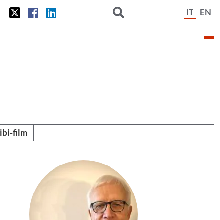
IT
EN
tibi-film