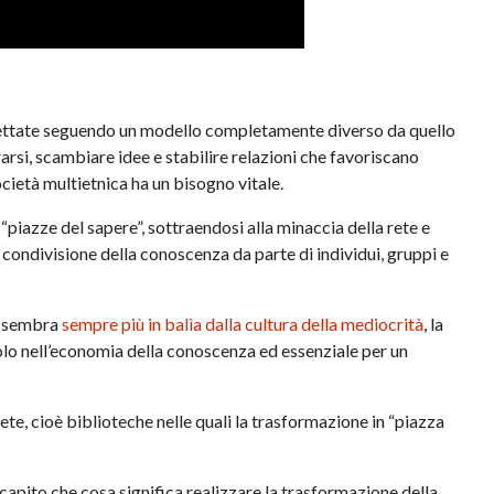
gettate seguendo un modello completamente diverso da quello
arsi, scambiare idee e stabilire relazioni che favoriscano
cietà multietnica ha un bisogno vitale.
“piazze del sapere”, sottraendosi alla minaccia della rete e
 condivisione della conoscenza da parte di individui, gruppi e
he sembra
sempre più in balìa dalla cultura della mediocrità
, la
olo nell’economia della conoscenza ed essenziale per un
te, cioè biblioteche nelle quali la trasformazione in “piazza
o capito che cosa significa realizzare la trasformazione della