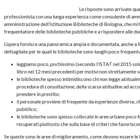
Le risposte sono arrivate qua
professionista con una lunga esperienza come consulente di amm
amministrazione dell’Istituzione Biblioteche di Bologna, che mi 
frequentatore delle biblioteche pubbliche e a rispondere alle 
L’opera fornisce una panoramica ampia e documentata, anche a liv
dettagliate per le quali le biblioteche sono luoghi poco frequentat
leggiamo poco, pochissimo (secondo l’ISTAT nel 2015 solo 
libro nei 12 mesi precedenti per motivi non strettamente sc
le biblioteche spesso intimidiscono chi non legge abitualme
procedura di consultazione, della scarsa abitudine ad acco
prendere in prestito;
il personale proviene di frequente da esperienze diverse, ch
pubblico;
le biblioteche sono spesso collocate in aree urbane poco f
recuperati piuttosto che sulla base di criteri che favorisc
Se queste sono le aree di miglioramento, come devono essere le