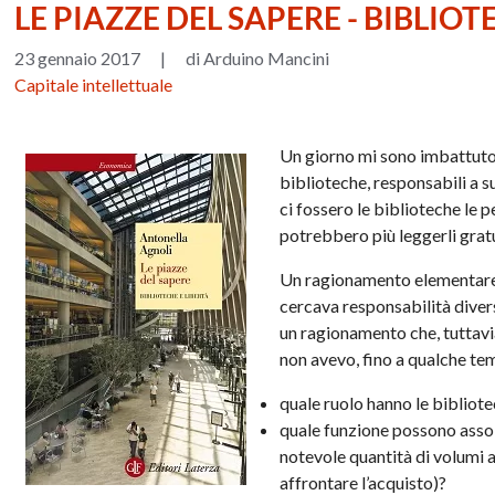
LE PIAZZE DEL SAPERE - BIBLIOT
23 gennaio 2017
|
di Arduino Mancini
Capitale intellettuale
Un giorno mi sono imbattuto 
biblioteche, responsabili a suo
ci fossero le biblioteche le 
potrebbero più leggerli grat
Un ragionamento elementare,
cercava responsabilità divers
un ragionamento che, tuttavia
non avevo, fino a qualche tem
quale ruolo hanno le bibliotec
quale funzione possono assol
notevole quantità di volumi 
affrontare l’acquisto)?