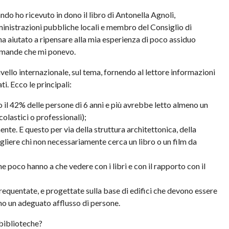
ndo ho ricevuto in dono il libro di Antonella Agnoli,
inistrazioni pubbliche locali e membro del Consiglio di
ha aiutato a ripensare alla mia esperienza di poco assiduo
domande che mi ponevo.
ello internazionale, sul tema, fornendo al lettore informazioni
i. Ecco le principali:
il 42% delle persone di 6 anni e più avrebbe letto almeno un
olastici o professionali);
nte. E questo per via della struttura architettonica, della
gliere chi non necessariamente cerca un libro o un film da
e poco hanno a che vedere con i libri e con il rapporto con il
requentate, e progettate sulla base di edifici che devono essere
ono un adeguato afflusso di persone.
 biblioteche?