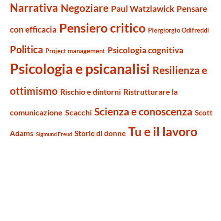
Narrativa
Negoziare
Paul Watzlawick
Pensare
Pensiero critico
con efficacia
Piergiorgio Odifreddi
Politica
Psicologia cognitiva
Project management
Psicologia e psicanalisi
Resilienza e
ottimismo
Rischio e dintorni
Ristrutturare la
Scienza e conoscenza
comunicazione
Scacchi
Scott
Tu e il lavoro
Adams
Storie di donne
Sigmund Freud