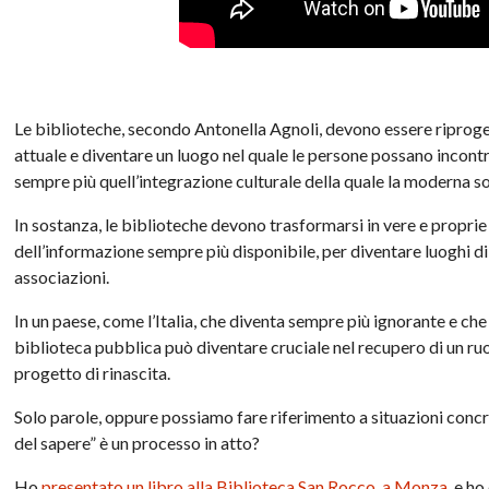
Le biblioteche, secondo Antonella Agnoli, devono essere ripro
attuale e diventare un luogo nel quale le persone possano incontr
sempre più quell’integrazione culturale della quale la moderna so
In sostanza, le biblioteche devono trasformarsi in vere e proprie 
dell’informazione sempre più disponibile, per diventare luoghi di
associazioni.
In un paese, come l’Italia, che diventa sempre più ignorante e c
biblioteca pubblica può diventare cruciale nel recupero di un ru
progetto di rinascita.
Solo parole, oppure possiamo fare riferimento a situazioni concre
del sapere” è un processo in atto?
Ho
presentato un libro alla Biblioteca San Rocco, a Monza
, e h