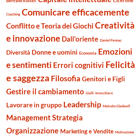
Cicerone
Bertrand Russell
Comunicare efficacemente
Coaching
Creatività
Conflitto e Teoria dei Giochi
e innovazione
Dall'oriente
Daniel Pennac
Emozioni
Donne e uomini
Diversità
Economia
Felicità
e sentimenti
Errori cognitivi
e saggezza
Filosofia
Genitori e Figli
Gestire il cambiamento
Gialli
Invecchiare
Leadership
Lavorare in gruppo
Malcolm Gladwell
Management Strategia
Organizzazione
Marketing e Vendite
Motivazione