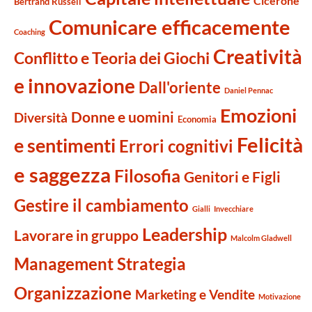
Cicerone
Bertrand Russell
Comunicare efficacemente
Coaching
Creatività
Conflitto e Teoria dei Giochi
e innovazione
Dall'oriente
Daniel Pennac
Emozioni
Donne e uomini
Diversità
Economia
Felicità
e sentimenti
Errori cognitivi
e saggezza
Filosofia
Genitori e Figli
Gestire il cambiamento
Gialli
Invecchiare
Leadership
Lavorare in gruppo
Malcolm Gladwell
Management Strategia
Organizzazione
Marketing e Vendite
Motivazione