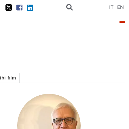
IT
EN
tibi-film