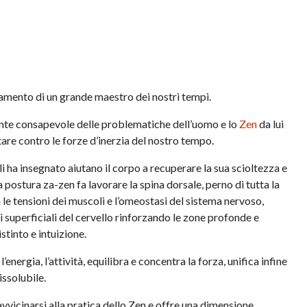
namento di un grande maestro dei nostri tempi.
te consapevole delle problematiche dell’uomo e lo
Zen
da lui
tare contro le forze d’inerzia del nostro tempo.
li ha insegnato aiutano il corpo a recuperare la sua scioltezza e
La postura za-zen fa lavorare la spina dorsale, perno di tutta la
a le tensioni dei muscoli e l’omeostasi del sistema nervoso,
i superficiali del cervello rinforzando le zone profonde e
stinto e intuizione.
’energia, l’attività, equilibra e concentra la forza, unifica infine
issolubile.
vvicinarsi alla pratica dello Zen e offre una dimensione