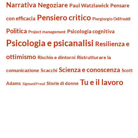
Narrativa
Negoziare
Paul Watzlawick
Pensare
Pensiero critico
con efficacia
Piergiorgio Odifreddi
Politica
Psicologia cognitiva
Project management
Psicologia e psicanalisi
Resilienza e
ottimismo
Rischio e dintorni
Ristrutturare la
Scienza e conoscenza
comunicazione
Scacchi
Scott
Tu e il lavoro
Adams
Storie di donne
Sigmund Freud