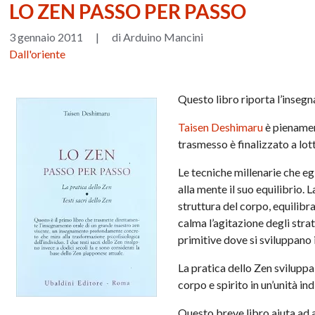
LO ZEN PASSO PER PASSO
3 gennaio 2011
|
di Arduino Mancini
Dall'oriente
Questo libro riporta l’inseg
Taisen Deshimaru
è pienamen
trasmesso è finalizzato a lot
Le tecniche millenarie che eg
alla mente il suo equilibrio. 
struttura del corpo, equilibr
calma l’agitazione degli strat
primitive dove si sviluppano i
La pratica dello Zen sviluppa l
corpo e spirito in un’unità ind
Questo breve libro aiuta ad a