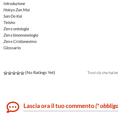
Introduzione
Hokyo Zan Mai
San Do Kai
Teisho
Zen e ontologia
Zen e fenomenologia
Zen e Cristianesimo
Glossario
(No Ratings Yet)
Trovi ciò che hai l
Lascia ora il tuo commento
(* obblig