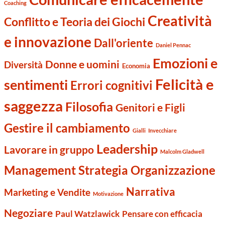
Coaching
Creatività
Conflitto e Teoria dei Giochi
e innovazione
Dall'oriente
Daniel Pennac
Emozioni e
Donne e uomini
Diversità
Economia
Felicità e
sentimenti
Errori cognitivi
saggezza
Filosofia
Genitori e Figli
Gestire il cambiamento
Gialli
Invecchiare
Leadership
Lavorare in gruppo
Malcolm Gladwell
Management Strategia Organizzazione
Narrativa
Marketing e Vendite
Motivazione
Negoziare
Paul Watzlawick
Pensare con efficacia