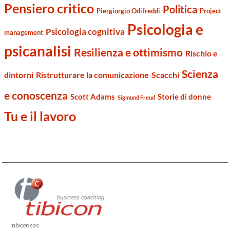
Pensiero critico
Politica
Piergiorgio Odifreddi
Project
Psicologia e
Psicologia cognitiva
management
psicanalisi
Resilienza e ottimismo
Rischio e
Scienza
dintorni
Ristrutturare la comunicazione
Scacchi
e conoscenza
Scott Adams
Storie di donne
Sigmund Freud
Tu e il lavoro
tibicon
sas