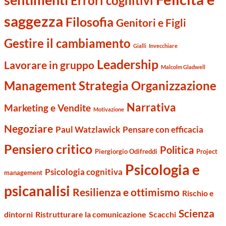
Errori cognitivi
saggezza
Filosofia
Genitori e Figli
Gestire il cambiamento
Gialli
Invecchiare
Leadership
Lavorare in gruppo
Malcolm Gladwell
Management Strategia Organizzazione
Narrativa
Marketing e Vendite
Motivazione
Negoziare
Paul Watzlawick
Pensare con efficacia
Pensiero critico
Politica
Piergiorgio Odifreddi
Project
Psicologia e
Psicologia cognitiva
management
psicanalisi
Resilienza e ottimismo
Rischio e
Scienza
dintorni
Ristrutturare la comunicazione
Scacchi