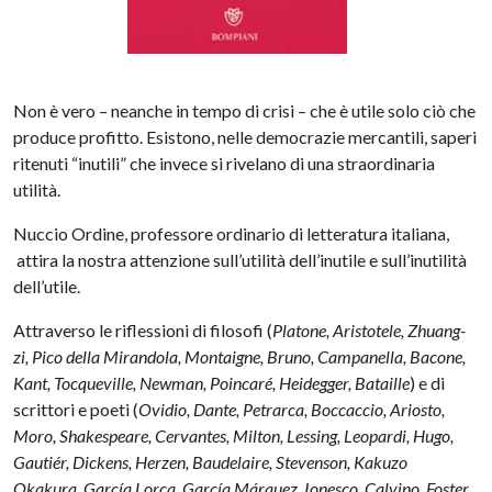
Non è vero – neanche in tempo di crisi – che è utile solo ciò che
produce profitto. Esistono, nelle democrazie mercantili, saperi
ritenuti “inutili” che invece si rivelano di una straordinaria
utilità.
Nuccio Ordine, professore ordinario di letteratura italiana,
attira la nostra attenzione sull’utilità dell’inutile e sull’inutilità
dell’utile.
Attraverso le riflessioni di filosofi (
Platone, Aristotele, Zhuang-
zi, Pico della Mirandola, Montaigne, Bruno, Campanella, Bacone,
Kant, Tocqueville, Newman, Poincaré, Heidegger, Bataille
) e di
scrittori e poeti (
Ovidio, Dante, Petrarca, Boccaccio, Ariosto,
Moro, Shakespeare, Cervantes, Milton, Lessing, Leopardi, Hugo,
Gautiér, Dickens, Herzen, Baudelaire, Stevenson, Kakuzo
Okakura, García Lorca, García Márquez, Ionesco, Calvino, Foster