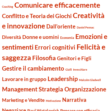
Comunicare efficacemente
Coaching
Creatività
Conflitto e Teoria dei Giochi
e innovazione
Dall'oriente
Daniel Pennac
Emozioni e
Donne e uomini
Diversità
Economia
Felicità e
sentimenti
Errori cognitivi
saggezza
Filosofia
Genitori e Figli
Gestire il cambiamento
Gialli
Invecchiare
Leadership
Lavorare in gruppo
Malcolm Gladwell
Management Strategia Organizzazione
Narrativa
Marketing e Vendite
Motivazione
Negoziare
Paul Watzlawick
Pensare con efficacia