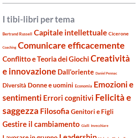
I tibi-libri per tema
Capitale intellettuale
Cicerone
Bertrand Russell
Comunicare efficacemente
Coaching
Creatività
Conflitto e Teoria dei Giochi
e innovazione
Dall'oriente
Daniel Pennac
Emozioni e
Donne e uomini
Diversità
Economia
Felicità e
sentimenti
Errori cognitivi
saggezza
Filosofia
Genitori e Figli
Gestire il cambiamento
Gialli
Invecchiare
Leadership
Lavorare in gruppo