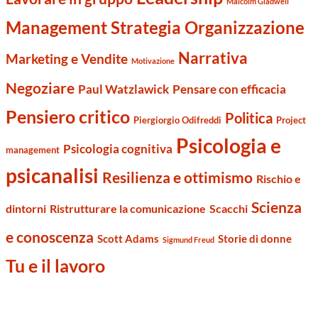
Malcolm Gladwell
Management Strategia Organizzazione
Narrativa
Marketing e Vendite
Motivazione
Negoziare
Paul Watzlawick
Pensare con efficacia
Pensiero critico
Politica
Piergiorgio Odifreddi
Project
Psicologia e
Psicologia cognitiva
management
psicanalisi
Resilienza e ottimismo
Rischio e
Scienza
dintorni
Ristrutturare la comunicazione
Scacchi
e conoscenza
Scott Adams
Storie di donne
Sigmund Freud
Tu e il lavoro