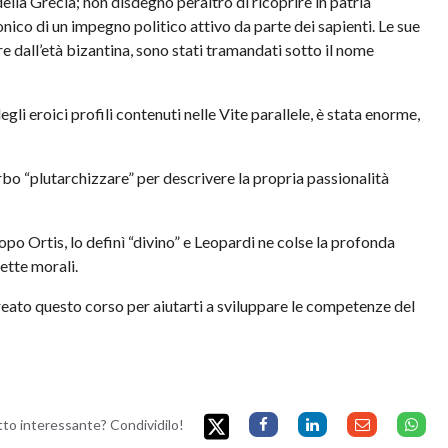
della Grecia; non disdegnò peraltro di ricoprire in patria
tonico di un impegno politico attivo da parte dei sapienti. Le sue
e dall’età bizantina, sono stati tramandati sotto il nome
gli eroici profili contenuti nelle Vite parallele, è stata enorme,
verbo “plutarchizzare” per descrivere la propria passionalità
opo Ortis, lo definì “divino” e Leopardi ne colse la profonda
rette morali.
creato questo corso per aiutarti a sviluppare le competenze del
etto interessante? Condividilo!