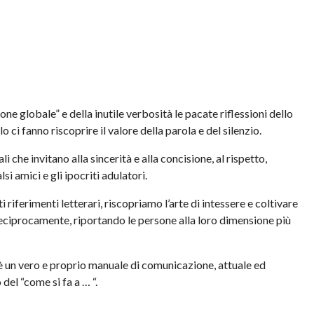
ne globale” e della inutile verbosità le pacate riflessioni dello
 ci fanno riscoprire il valore della parola e del silenzio.
i che invitano alla sincerità e alla concisione, al rispetto,
si amici e gli ipocriti adulatori.
i riferimenti letterari, riscopriamo l’arte di intessere e coltivare
reciprocamente, riportando le persone alla loro dimensione più
 è un vero e proprio manuale di comunicazione, attuale ed
del “come si fa a … “.