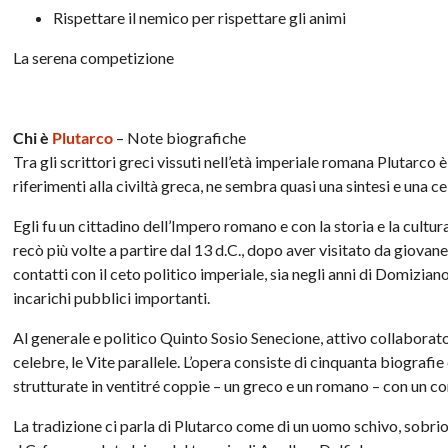
Rispettare il nemico per rispettare gli animi
La serena competizione
Chi è
Plutarco
– Note biografiche
Tra gli scrittori greci vissuti nell’età imperiale romana Plutarco è
riferimenti alla civiltà greca, ne sembra quasi una sintesi e una c
Egli fu un cittadino dell’Impero romano e con la storia e la cultu
recò più volte a partire dal 13 d.C., dopo aver visitato da giovane
contatti con il ceto politico imperiale, sia negli anni di Domiziano
incarichi pubblici importanti.
Al generale e politico Quinto Sosio Senecione, attivo collaborato
celebre, le Vite parallele. L’opera consiste di cinquanta biograf
strutturate in ventitré coppie – un greco e un romano – con un con
La tradizione ci parla di Plutarco come di un uomo schivo, sobrio