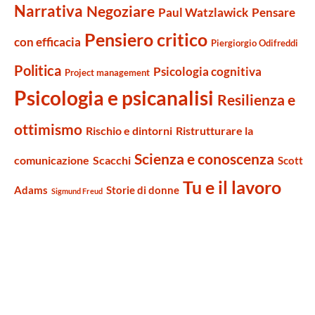
Narrativa
Negoziare
Paul Watzlawick
Pensare
Pensiero critico
con efficacia
Piergiorgio Odifreddi
Politica
Psicologia cognitiva
Project management
Psicologia e psicanalisi
Resilienza e
ottimismo
Rischio e dintorni
Ristrutturare la
Scienza e conoscenza
comunicazione
Scacchi
Scott
Tu e il lavoro
Adams
Storie di donne
Sigmund Freud