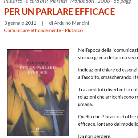
Plutarco - a cura di P. Marsich - Mondadori - 2008 - 85 pagg
PER UN PARLARE EFFICACE
3 gennaio 2011
|
di Arduino Mancini
Comunicare efficacemente
-
Plutarco
Nell’epoca della “comunicazio
storico greco del primo secolo
Indicazioni chiare ed essenzial
all’ascolto, smascherando i fal
Tra aneddoti divertenti e colt
relazioni che arricchiscono 
umana.
Quello che Plutarco ci offre
efficace, lontano dal modello 
Da non perdere.