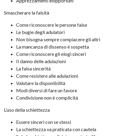
Apprezzamenti inopportuni
Smascherare la falsità
Come riconoscere le persone false
Le bugie degli adulatori
Non bisogna sempre compiacere gli altri
La mancanza di dissenso è sospetta
Come riconoscere gli elogi sinceri
II danno delle adulazioni
La falsa sincerità
Come resistere alle adulazioni
Valutare la disponibilità
Modi diversi di fare un favore
Condivisione non è complicità
L’uso della schiettezza
Essere sinceri con se stessi
La schiettezza va praticata con cautela