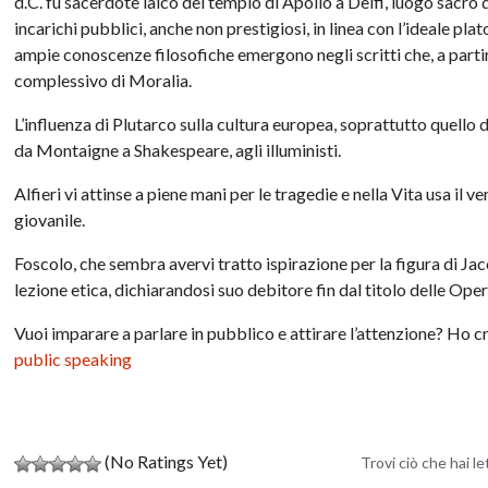
d.C. fu sacerdote laico del tempio di Apollo a Delfi, luogo sacro 
incarichi pubblici, anche non prestigiosi, in linea con l’ideale pla
ampie conoscenze filosofiche emergono negli scritti che, a partir
complessivo di Moralia.
L’influenza di Plutarco sulla cultura europea, soprattutto quello de
da Montaigne a Shakespeare, agli illuministi.
Alfieri vi attinse a piene mani per le tragedie e nella Vita usa il 
giovanile.
Foscolo, che sembra avervi tratto ispirazione per la figura di Jac
lezione etica, dichiarandosi suo debitore fin dal titolo delle Ope
Vuoi imparare a parlare in pubblico e attirare l’attenzione? Ho 
public speaking
(No Ratings Yet)
Trovi ciò che hai l