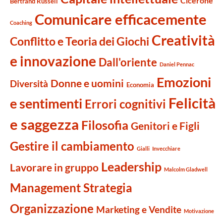
Cicerone
Bertrand Russell
Comunicare efficacemente
Coaching
Creatività
Conflitto e Teoria dei Giochi
e innovazione
Dall'oriente
Daniel Pennac
Emozioni
Donne e uomini
Diversità
Economia
Felicità
e sentimenti
Errori cognitivi
e saggezza
Filosofia
Genitori e Figli
Gestire il cambiamento
Gialli
Invecchiare
Leadership
Lavorare in gruppo
Malcolm Gladwell
Management Strategia
Organizzazione
Marketing e Vendite
Motivazione