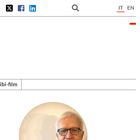
IT
EN
tibi-film