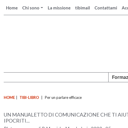
Home
Chi sono
La missione
tibimail
Contattami
Ac
Formaz
HOME
|
TIBI-LIBRO
|
Per un parlare efficace
UN MANUALETTO DI COMUNICAZIONE CHE TI AIUT
IPOCRITI...