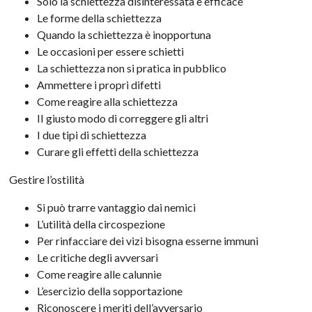
Solo la schiettezza disinteressata è efficace
Le forme della schiettezza
Quando la schiettezza è inopportuna
Le occasioni per essere schietti
La schiettezza non si pratica in pubblico
Ammettere i propri difetti
Come reagire alla schiettezza
II giusto modo di correggere gli altri
I due tipi di schiettezza
Curare gli effetti della schiettezza
Gestire l’ostilità
Si può trarre vantaggio dai nemici
L’utilità della circospezione
Per rinfacciare dei vizi bisogna esserne immuni
Le critiche degli avversari
Come reagire alle calunnie
L’esercizio della sopportazione
Riconoscere i meriti dell’avversario