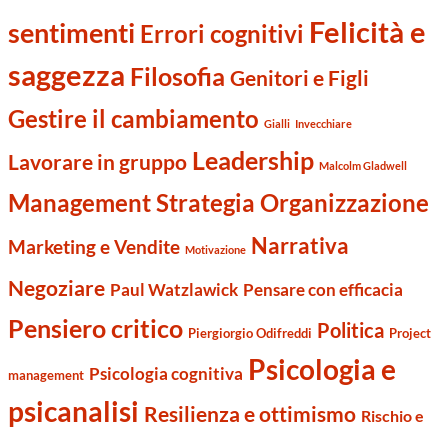
Felicità e
sentimenti
Errori cognitivi
saggezza
Filosofia
Genitori e Figli
Gestire il cambiamento
Gialli
Invecchiare
Leadership
Lavorare in gruppo
Malcolm Gladwell
Management Strategia Organizzazione
Narrativa
Marketing e Vendite
Motivazione
Negoziare
Paul Watzlawick
Pensare con efficacia
Pensiero critico
Politica
Piergiorgio Odifreddi
Project
Psicologia e
Psicologia cognitiva
management
psicanalisi
Resilienza e ottimismo
Rischio e