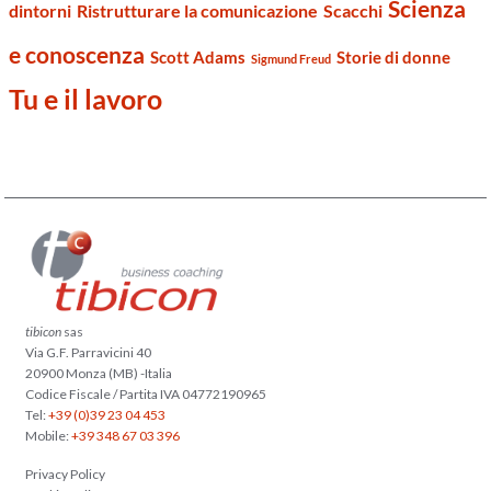
Scienza
dintorni
Ristrutturare la comunicazione
Scacchi
e conoscenza
Scott Adams
Storie di donne
Sigmund Freud
Tu e il lavoro
tibicon
sas
Via G.F. Parravicini 40
20900 Monza (MB) -Italia
Codice Fiscale / Partita IVA 04772190965
Tel:
+39 (0)39 23 04 453
Mobile:
+39 348 67 03 396
Privacy Policy