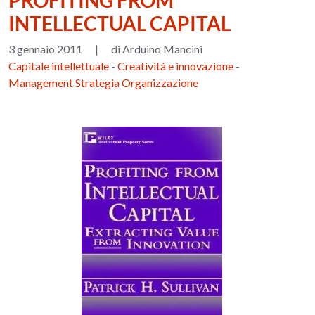
PROFITING FROM
INTELLECTUAL CAPITAL
3 gennaio 2011
|
di Arduino Mancini
Capitale intellettuale
-
Creatività e innovazione
-
Management Strategia Organizzazione