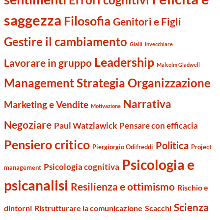
saggezza
Filosofia
Genitori e Figli
Gestire il cambiamento
Gialli
Invecchiare
Leadership
Lavorare in gruppo
Malcolm Gladwell
Management Strategia Organizzazione
Narrativa
Marketing e Vendite
Motivazione
Negoziare
Paul Watzlawick
Pensare con efficacia
Pensiero critico
Politica
Piergiorgio Odifreddi
Project
Psicologia e
Psicologia cognitiva
management
psicanalisi
Resilienza e ottimismo
Rischio e
Scienza
dintorni
Ristrutturare la comunicazione
Scacchi