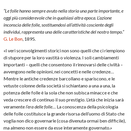
“Le folle hanno sempre avuto nella storia una parte importante, e
oggi più considerevole che in qualsiasi altra epoca. L’azione
inconscia delle folle, sostituendosi all’attività cosciente degli
individui, rappresenta una delle caratteristiche del nostro tempo.”
G. Le Bon
, 1895
.
«I veri sconvolgimenti storici non sono quelli che ci riempiono
di stupore per la loro vastità o violenza. I soli cambiamenti
importanti – quelli che consentono il rinnovarsi delle civiltà –
avvengono nelle opinioni, nei concetti e nelle credenze…
Mentre le antiche credenze barcollano e spariscono, e le
vetuste colonne della società si schiantano a una a una, la
potenza delle folle è la sola che non subisca minacce e che
veda crescere di continuo il suo prestigio. L’età che inizia sarà
veramente
l’era delle folle
… La conoscenza della psicologia
delle folle costituisce la grande risorsa dell’uomo di Stato che
voglia non dico governarle (cosa divenuta ormai ben difficile),
ma almeno non essere da esse interamente governato.»