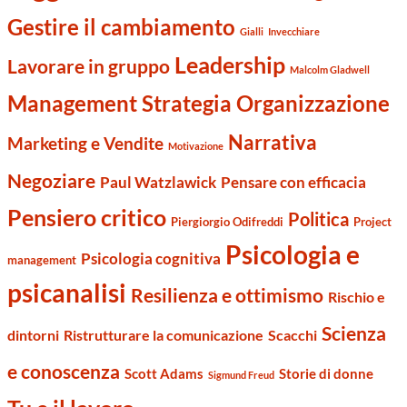
Gestire il cambiamento
Gialli
Invecchiare
Leadership
Lavorare in gruppo
Malcolm Gladwell
Management Strategia Organizzazione
Narrativa
Marketing e Vendite
Motivazione
Negoziare
Paul Watzlawick
Pensare con efficacia
Pensiero critico
Politica
Piergiorgio Odifreddi
Project
Psicologia e
Psicologia cognitiva
management
psicanalisi
Resilienza e ottimismo
Rischio e
Scienza
dintorni
Ristrutturare la comunicazione
Scacchi
e conoscenza
Scott Adams
Storie di donne
Sigmund Freud