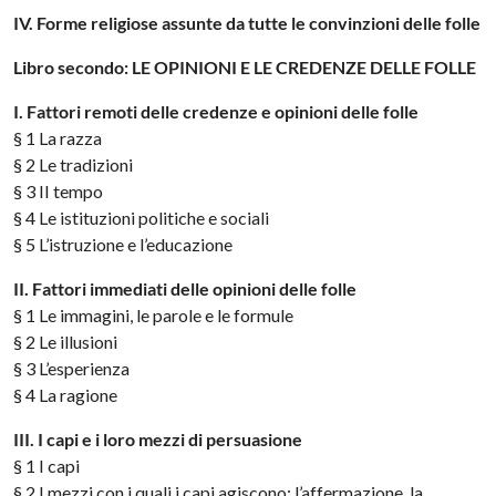
IV. Forme religiose assunte da tutte le convinzioni delle folle
Libro secondo: LE OPINIONI E LE CREDENZE DELLE FOLLE
I. Fattori remoti delle credenze e opinioni delle folle
§ 1 La razza
§ 2 Le tradizioni
§ 3 II tempo
§ 4 Le istituzioni politiche e sociali
§ 5 L’istruzione e l’educazione
II. Fattori immediati delle opinioni delle folle
§ 1 Le immagini, le parole e le formule
§ 2 Le illusioni
§ 3 L’esperienza
§ 4 La ragione
III. I capi e i loro mezzi di persuasione
§ 1 I capi
§ 2 I mezzi con i quali i capi agiscono: l’affermazione, la