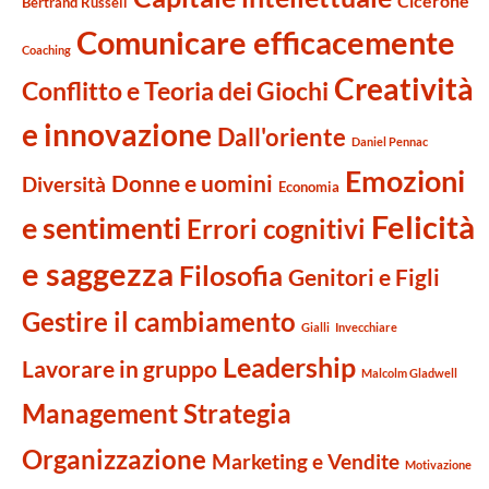
Cicerone
Bertrand Russell
Comunicare efficacemente
Coaching
Creatività
Conflitto e Teoria dei Giochi
e innovazione
Dall'oriente
Daniel Pennac
Emozioni
Donne e uomini
Diversità
Economia
Felicità
e sentimenti
Errori cognitivi
e saggezza
Filosofia
Genitori e Figli
Gestire il cambiamento
Gialli
Invecchiare
Leadership
Lavorare in gruppo
Malcolm Gladwell
Management Strategia
Organizzazione
Marketing e Vendite
Motivazione