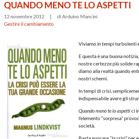
QUANDO MENO TE LO ASPETTI
12 novembre 2012
|
di Arduino Mancini
Gestire il cambiamento
Viviamo in tempi turbolenti e
E questa è una buona notizia,
nostre certezze più solide r
diamo alla realtà quando entr
nostri schemi.
In tempi di crisi, sempliceme
indispensabile avere gli strum
Quando meno te lo aspetti
ci i
l’elemento “sorpresa” provoca
società.
Basta evocare “la crisi” per 