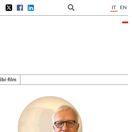
IT
EN
tibi-film