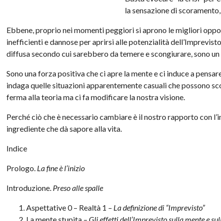
la sensazione di scoramento
Ebbene, proprio nei momenti peggiori si aprono le migliori oppor
inefficienti e dannose per aprirsi alle potenzialità dell’Imprevist
diffusa secondo cui sarebbero da temere e scongiurare, sono un va
Sono una forza positiva che ci apre la mente e ci induce a pensar
indaga quelle situazioni apparentemente casuali che possono sconv
ferma alla teoria ma ci fa modificare la nostra visione.
Perché ciò che è necessario cambiare è il nostro rapporto con l
ingrediente che dà sapore alla vita.
Indice
Prologo.
La fine è l’inizio
Introduzione.
Preso alle spalle
Aspettative 0 – Realtà 1
– La definizione di “Imprevisto”
La mente stupita
– Gli effetti dell’Imprevisto sulla mente e su