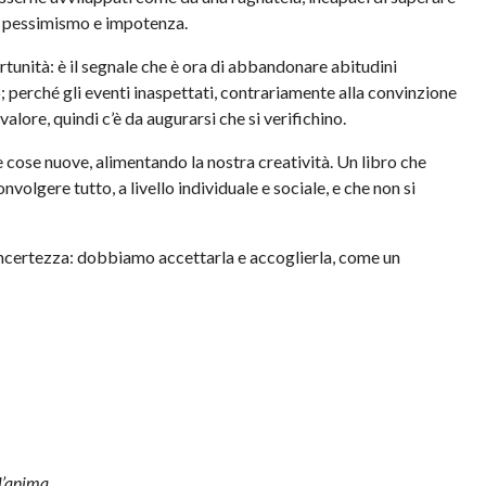
, pessimismo e impotenza.
tunità: è il segnale che è ora di abbandonare abitudini
o; perché gli eventi inaspettati, contrariamente alla convinzione
lore, quindi c’è da augurarsi che si verifichino.
e cose nuove, alimentando la nostra creatività. Un libro che
olgere tutto, a livello individuale e sociale, e che non si
’incertezza: dobbiamo accettarla e accoglierla, come un
ll’anima