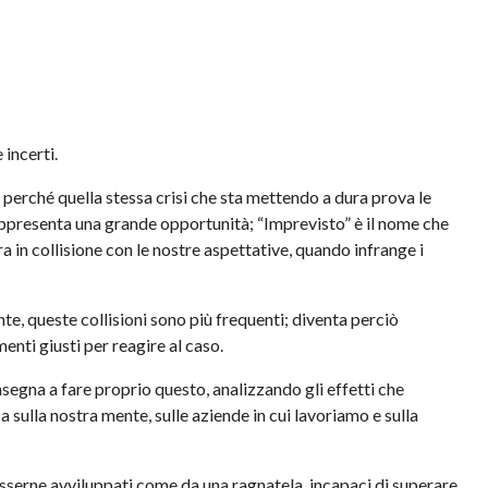
 incerti.
 perché quella stessa crisi che sta mettendo a dura prova le
appresenta una grande opportunità; “Imprevisto” è il nome che
a in collisione con le nostre aspettative, quando infrange i
nte, queste collisioni sono più frequenti; diventa perciò
enti giusti per reagire al caso.
nsegna a fare proprio questo, analizzando gli effetti che
 sulla nostra mente, sulle aziende in cui lavoriamo e sulla
esserne avviluppati come da una ragnatela, incapaci di superare