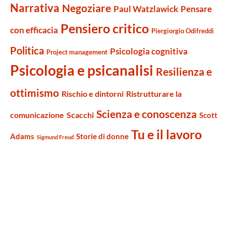
Narrativa
Negoziare
Paul Watzlawick
Pensare
Pensiero critico
con efficacia
Piergiorgio Odifreddi
Politica
Psicologia cognitiva
Project management
Psicologia e psicanalisi
Resilienza e
ottimismo
Rischio e dintorni
Ristrutturare la
Scienza e conoscenza
comunicazione
Scacchi
Scott
Tu e il lavoro
Adams
Storie di donne
Sigmund Freud