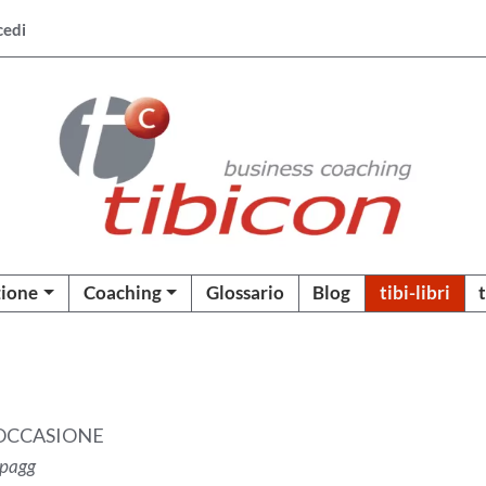
cedi
ione
Coaching
Glossario
Blog
tibi-libri
 OCCASIONE
1 pagg