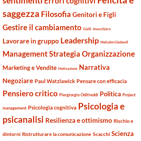
sentimenti
Errori cognitivi
saggezza
Filosofia
Genitori e Figli
Gestire il cambiamento
Gialli
Invecchiare
Leadership
Lavorare in gruppo
Malcolm Gladwell
Management Strategia Organizzazione
Narrativa
Marketing e Vendite
Motivazione
Negoziare
Paul Watzlawick
Pensare con efficacia
Pensiero critico
Politica
Piergiorgio Odifreddi
Project
Psicologia e
Psicologia cognitiva
management
psicanalisi
Resilienza e ottimismo
Rischio e
Scienza
dintorni
Ristrutturare la comunicazione
Scacchi