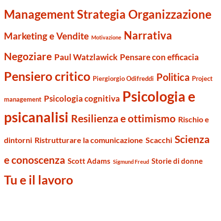
Management Strategia Organizzazione
Narrativa
Marketing e Vendite
Motivazione
Negoziare
Paul Watzlawick
Pensare con efficacia
Pensiero critico
Politica
Piergiorgio Odifreddi
Project
Psicologia e
Psicologia cognitiva
management
psicanalisi
Resilienza e ottimismo
Rischio e
Scienza
dintorni
Ristrutturare la comunicazione
Scacchi
e conoscenza
Scott Adams
Storie di donne
Sigmund Freud
Tu e il lavoro