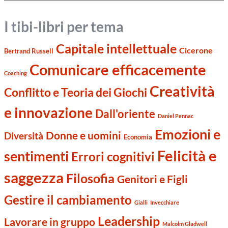
I tibi-libri per tema
Capitale intellettuale
Cicerone
Bertrand Russell
Comunicare efficacemente
Coaching
Creatività
Conflitto e Teoria dei Giochi
e innovazione
Dall'oriente
Daniel Pennac
Emozioni e
Donne e uomini
Diversità
Economia
Felicità e
sentimenti
Errori cognitivi
saggezza
Filosofia
Genitori e Figli
Gestire il cambiamento
Gialli
Invecchiare
Leadership
Lavorare in gruppo
Malcolm Gladwell