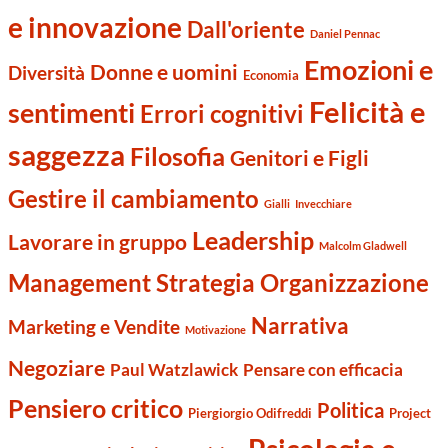
e innovazione
Dall'oriente
Daniel Pennac
Emozioni e
Donne e uomini
Diversità
Economia
Felicità e
sentimenti
Errori cognitivi
saggezza
Filosofia
Genitori e Figli
Gestire il cambiamento
Gialli
Invecchiare
Leadership
Lavorare in gruppo
Malcolm Gladwell
Management Strategia Organizzazione
Narrativa
Marketing e Vendite
Motivazione
Negoziare
Paul Watzlawick
Pensare con efficacia
Pensiero critico
Politica
Piergiorgio Odifreddi
Project