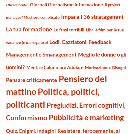
Giornali Giornalismo Informazione
Il project
efficacemente?
Impara I 36 stratagemmi
manager? Mestiere complicato
La tua formazione
Le frasi terribili
Libri e film per le tue
Lodi, Cazziatoni, Feedback
vacanze (e da regalare)
Management e Smanagement
Meglio le donne o gli
uomini?
Mentire Calunniare Adulare
Motivazione e Bisogni
Pensiero del
Pensare criticamente
mattino
Politica, politici,
politicanti
Pregiudizi, Errori cognitivi,
Pubblicità e marketing
Conformismo
Resistere, ferocemente, al
Quiz, Enigmi. Indagini