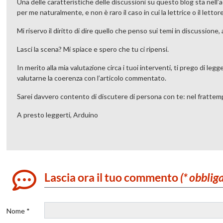
Una delle caratteristiche delle discussioni su questo blog sta nell’
per me naturalmente, e non è raro il caso in cui la lettrice o il le
Mi riservo il diritto di dire quello che penso sui temi in discussion
Lasci la scena? Mi spiace e spero che tu ci ripensi.
In merito alla mia valutazione circa i tuoi interventi, ti prego di leg
valutarne la coerenza con l’articolo commentato.
Sarei davvero contento di discutere di persona con te: nel frattem
A presto leggerti, Arduino
Lascia ora il tuo commento
(* obblig
Nome *