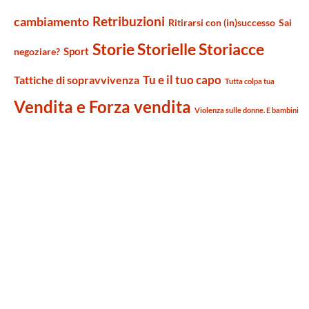
Retribuzioni
cambiamento
Ritirarsi con (in)successo
Sai
Storie Storielle Storiacce
Sport
negoziare?
Tu e il tuo capo
Tattiche di sopravvivenza
Tutta colpa tua
Vendita e Forza vendita
Violenza sulle donne. E bambini