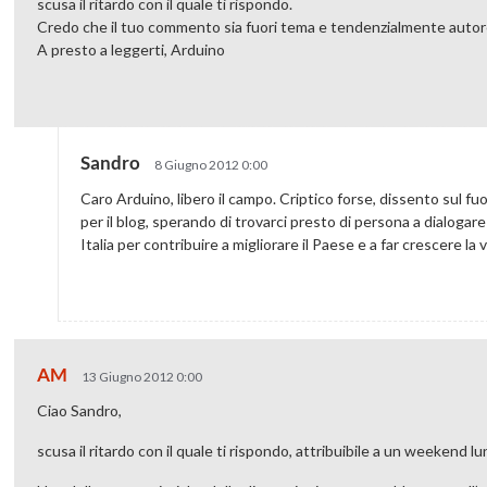
scusa il ritardo con il quale ti rispondo.
Credo che il tuo commento sia fuori tema e tendenzialmente autor
A presto a leggerti, Arduino
Sandro
8 Giugno 2012 0:00
Caro Arduino, libero il campo. Criptico forse, dissento sul fu
per il blog, sperando di trovarci presto di persona a dialog
Italia per contribuire a migliorare il Paese e a far crescere la vo
AM
13 Giugno 2012 0:00
Ciao Sandro,
scusa il ritardo con il quale ti rispondo, attribuibile a un weekend l