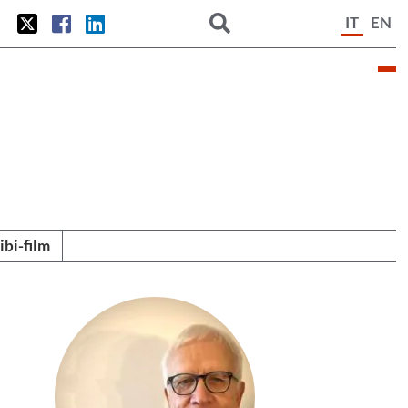
IT
EN
tibi-film