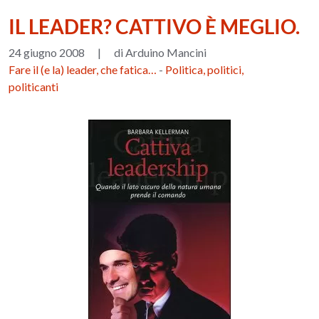
IL LEADER? CATTIVO È MEGLIO.
24 giugno 2008
|
di Arduino Mancini
Fare il (e la) leader, che fatica…
-
Politica, politici,
politicanti