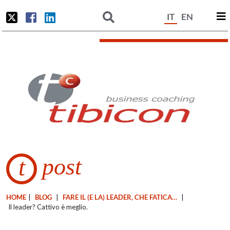
IT
EN
post
t
HOME
|
BLOG
|
FARE IL (E LA) LEADER, CHE FATICA…
|
Il leader? Cattivo è meglio.