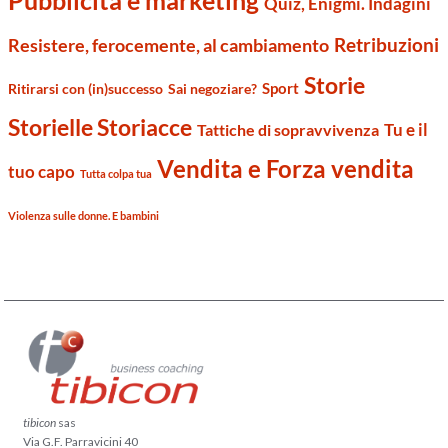
Pubblicità e marketing
Quiz, Enigmi. Indagini
Retribuzioni
Resistere, ferocemente, al cambiamento
Storie
Sport
Ritirarsi con (in)successo
Sai negoziare?
Storielle Storiacce
Tu e il
Tattiche di sopravvivenza
Vendita e Forza vendita
tuo capo
Tutta colpa tua
Violenza sulle donne. E bambini
tibicon
sas
Via G.F. Parravicini 40