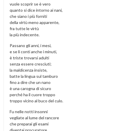
vuole scoprir se è vero
quanto si dice intorno ai nani,
che siano i più forniti
della virtù meno apparente,
fra tutte le virtù
la più indecente.
Passano gli anni, i mesi,
e se li conti anche i minuti,
è triste trovarsi adulti
senza essere cresciuti;
la maldicenza insiste,
batte la lingua sul tamburo
fino a dire che un nano
è una carogna di sicuro
perché ha il cuore troppo
troppo vicino al buco del culo.
Fu nelle notti insonni
vegliate al lume del rancore
che preparai gli esami
diventai procuratore