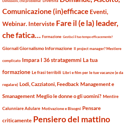
Diversità
Dimissioni, che problema!
Comunicazione (in)efficace
Eventi,
Fare il (e la) leader,
Webinar. Interviste
che fatica…
Formazione
Gestisci il tuo tempo efficacemente?
Giornali Giornalismo Informazione
Il project manager? Mestiere
Impara I 36 stratagemmi
La tua
complicato
formazione
Le frasi terribili
Libri e film per le tue vacanze (e da
Management e
Lodi, Cazziatoni, Feedback
regalare)
Smanagement
Meglio le donne o gli uomini?
Mentire
Pensare
Calunniare Adulare
Motivazione e Bisogni
Pensiero del mattino
criticamente