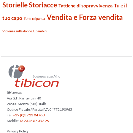
Storielle Storiacce
Tu e il
Tattiche di sopravvivenza
Vendita e Forza vendita
tuo capo
Tutta colpa tua
Violenza sulle donne. E bambini
tibicon
sas
Via G.F. Parravicini 40
20900 Monza (MB) -Italia
Codice Fiscale / Partita IVA 04772190965
Tel:
+39 (0)39 23 04 453
Mobile:
+39 348 67 03 396
Privacy Policy