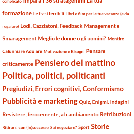
Impara I 36 stratagemmi
La tua
complicato
formazione
Le frasi terribili
Libri e film per le tue vacanze (e da
Management e
Lodi, Cazziatoni, Feedback
regalare)
Smanagement
Meglio le donne o gli uomini?
Mentire
Pensare
Calunniare Adulare
Motivazione e Bisogni
Pensiero del mattino
criticamente
Politica, politici, politicanti
Pregiudizi, Errori cognitivi, Conformismo
Pubblicità e marketing
Quiz, Enigmi. Indagini
Retribuzioni
Resistere, ferocemente, al cambiamento
Storie
Sport
Ritirarsi con (in)successo
Sai negoziare?