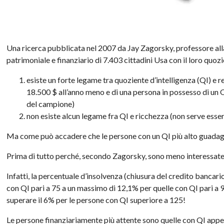
Una ricerca pubblicata nel 2007 da
Jay
Zagorsky
, professore al
patrimoniale e finanziario di 7.403 cittadini Usa con il loro quozi
esiste un forte legame tra quoziente d’intelligenza (
QI
) e 
18.500 $ all’anno meno e di una persona in possesso di un
del campione)
non esiste alcun legame fra
QI
e ricchezza (non serve esser
Ma come può accadere che le persone con un
QI
più alto guadag
Prima di tutto perché, secondo
Zagorsky
, sono meno interessat
Infatti, la percentuale d’insolvenza (chiusura del credito banca
con
QI
pari a 75 a un massimo di 12,1% per quelle con
QI
pari a 
superare il 6% per le persone con
QI
superiore a 125!
Le persone finanziariamente più attente sono quelle con
QI
appen