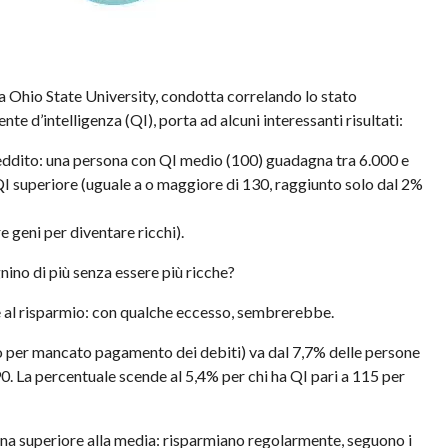
la
Ohio
State
University
, condotta correlando lo stato
ente d’intelligenza (
QI
), porta ad alcuni interessanti risultati:
reddito: una persona con
QI
medio (100) guadagna tra 6.000 e
QI
superiore (uguale a o maggiore di 130, raggiunto solo dal 2%
e geni per diventare ricchi).
nino di più senza essere più ricche?
e al risparmio: con qualche eccesso, sembrerebbe.
rio per mancato pagamento dei debiti) va dal 7,7% delle persone
90. La percentuale scende al 5,4% per chi ha
QI
pari a 115 per
a superiore alla media: risparmiano regolarmente, seguono i