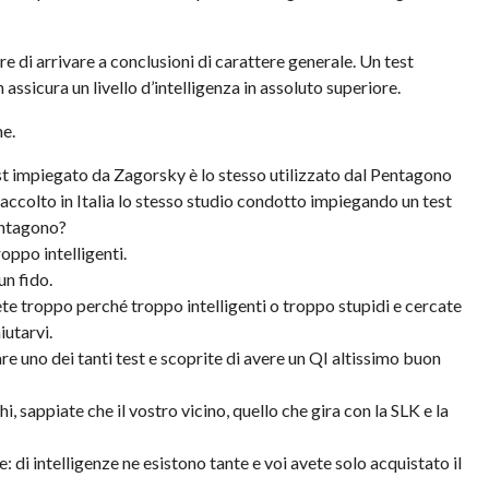
re di arrivare a conclusioni di carattere generale. Un test
 assicura un livello d’intelligenza in assoluto superiore.
me.
est impiegato da
Zagorsky
è lo stesso utilizzato dal Pentagono
accolto in Italia lo stesso studio condotto impiegando un test
Pentagono?
roppo intelligenti.
un fido.
dete troppo perché troppo intelligenti o troppo stupidi e cercate
iutarvi.
re uno dei tanti test e scoprite di avere un
QI
altissimo buon
i, sappiate che il vostro vicino, quello che gira con la
SLK
e la
 di intelligenze ne esistono tante e voi avete solo acquistato il