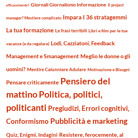
Giornali Giornalismo Informazione
Il project
efficacemente?
Impara I 36 stratagemmi
manager? Mestiere complicato
La tua formazione
Le frasi terribili
Libri e film per le tue
Lodi, Cazziatoni, Feedback
vacanze (e da regalare)
Management e Smanagement
Meglio le donne o gli
uomini?
Mentire Calunniare Adulare
Motivazione e Bisogni
Pensiero del
Pensare criticamente
mattino
Politica, politici,
politicanti
Pregiudizi, Errori cognitivi,
Pubblicità e marketing
Conformismo
Resistere, ferocemente, al
Quiz, Enigmi. Indagini