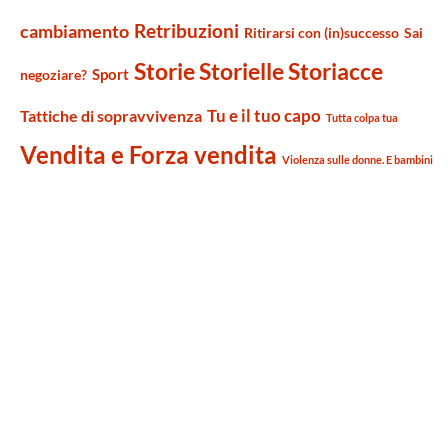
Retribuzioni
cambiamento
Ritirarsi con (in)successo
Sai
Storie Storielle Storiacce
Sport
negoziare?
Tu e il tuo capo
Tattiche di sopravvivenza
Tutta colpa tua
Vendita e Forza vendita
Violenza sulle donne. E bambini