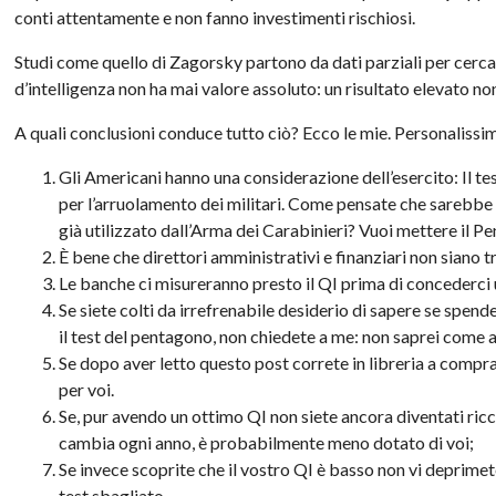
conti attentamente e non fanno investimenti rischiosi.
Studi come quello di
Zagorsky
partono da dati parziali per cerca
d’intelligenza non ha mai valore assoluto: un risultato elevato non
A quali conclusioni conduce tutto ciò? Ecco le mie. Personalissi
Gli Americani hanno una considerazione dell’esercito: Il t
per l’arruolamento dei militari. Come pensate che sarebbe 
già utilizzato dall’Arma dei Carabinieri? Vuoi mettere il 
È bene che direttori amministrativi e finanziari non siano t
Le banche ci misureranno presto il
QI
prima di concederci 
Se siete colti da irrefrenabile desiderio di sapere se spen
il test del pentagono, non chiedete a me: non saprei come a
Se dopo aver letto questo post correte in libreria a compra
per voi.
Se, pur avendo un ottimo
QI
non siete ancora diventati ricch
cambia ogni anno, è probabilmente meno dotato di voi;
Se invece scoprite che il vostro
QI
è basso non vi deprimete:
test sbagliato.