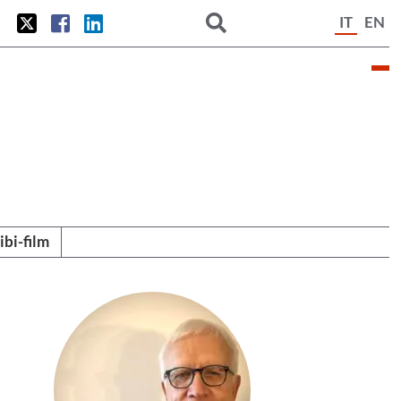
IT
EN
tibi-film