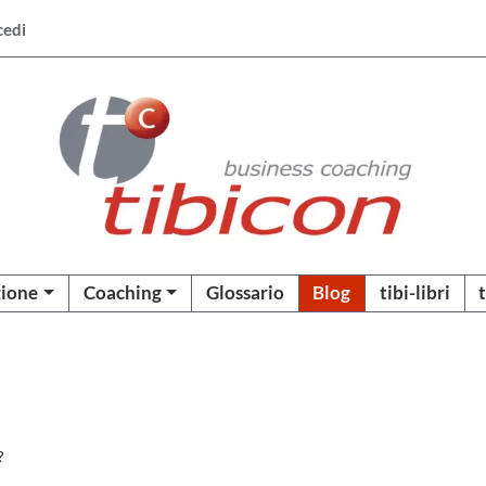
cedi
ione
Coaching
Glossario
Blog
tibi-libri
?