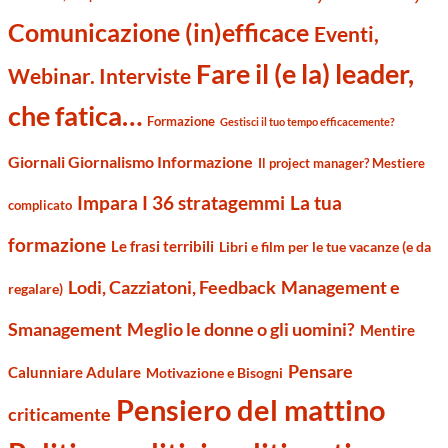
Comunicazione (in)efficace
Eventi,
Fare il (e la) leader,
Webinar. Interviste
che fatica…
Formazione
Gestisci il tuo tempo efficacemente?
Giornali Giornalismo Informazione
Il project manager? Mestiere
Impara I 36 stratagemmi
La tua
complicato
formazione
Le frasi terribili
Libri e film per le tue vacanze (e da
Management e
Lodi, Cazziatoni, Feedback
regalare)
Smanagement
Meglio le donne o gli uomini?
Mentire
Pensare
Calunniare Adulare
Motivazione e Bisogni
Pensiero del mattino
criticamente