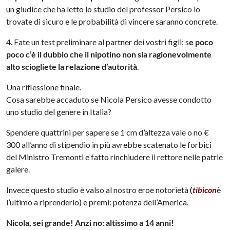
un giudice che ha letto lo studio del professor Persico lo
trovate di sicuro e le probabilità di
vincere
saranno concrete.
4. Fate un test preliminare al partner dei vostri figli: s
e poco
poco c’è il dubbio che il nipotino non sia ragionevolmente
alto sciogliete la relazione d’autorità
.
Una riflessione finale.
Cosa sarebbe accaduto se Nicola Persico avesse condotto
uno studio del genere in Italia?
Spendere quattrini per sapere se 1 cm d’altezza vale o no €
300 all’anno di stipendio in più avrebbe scatenato le forbici
del Ministro
Tremonti
e fatto rinchiudere il rettore nelle patrie
galere.
Invece questo studio è
valso
al nostro eroe notorietà
(
tibicon
è
l’ultimo a riprenderlo) e premi: potenza dell’America.
Nicola, sei grande! Anzi no: altissimo a 14 anni!