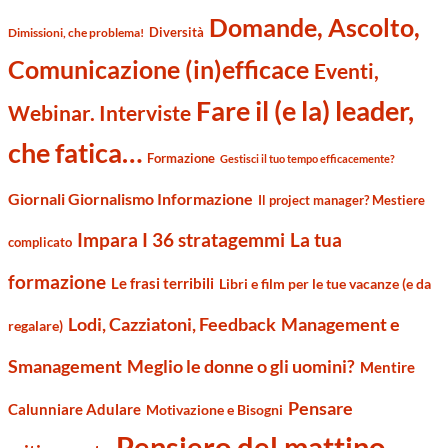
Domande, Ascolto,
Diversità
Dimissioni, che problema!
Comunicazione (in)efficace
Eventi,
Fare il (e la) leader,
Webinar. Interviste
che fatica…
Formazione
Gestisci il tuo tempo efficacemente?
Giornali Giornalismo Informazione
Il project manager? Mestiere
Impara I 36 stratagemmi
La tua
complicato
formazione
Le frasi terribili
Libri e film per le tue vacanze (e da
Management e
Lodi, Cazziatoni, Feedback
regalare)
Smanagement
Meglio le donne o gli uomini?
Mentire
Pensare
Calunniare Adulare
Motivazione e Bisogni
Pensiero del mattino