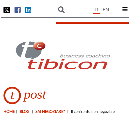
IT
EN
post
t
HOME
|
BLOG
|
SAI NEGOZIARE?
|
Il confronto non negoziale