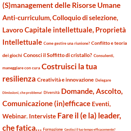
(S)management delle Risorse Umane
Anti-curriculum, Colloquio di selezione,
Capitale intellettuale, Proprietà
Lavoro
Intellettuale
Conflitto e teoria
Come gestire una riunione?
Conosci il Soffitto di cristallo?
dei giochi
Consulenti,
Costruisci la tua
maneggiare con cura
resilienza
Creatività e innovazione
Delegare
Domande, Ascolto,
Diversità
Dimissioni, che problema!
Comunicazione (in)efficace
Eventi,
Fare il (e la) leader,
Webinar. Interviste
che fatica…
Formazione
Gestisci il tuo tempo efficacemente?