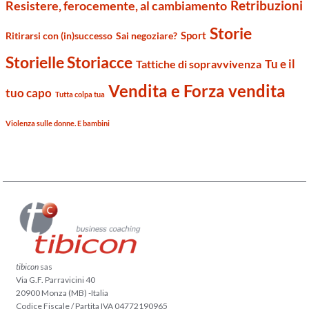
Retribuzioni
Resistere, ferocemente, al cambiamento
Storie
Sport
Ritirarsi con (in)successo
Sai negoziare?
Storielle Storiacce
Tu e il
Tattiche di sopravvivenza
Vendita e Forza vendita
tuo capo
Tutta colpa tua
Violenza sulle donne. E bambini
tibicon
sas
Via G.F. Parravicini 40
20900 Monza (MB) -Italia
Codice Fiscale / Partita IVA 04772190965