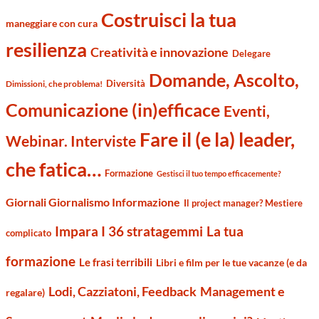
Costruisci la tua
maneggiare con cura
resilienza
Creatività e innovazione
Delegare
Domande, Ascolto,
Diversità
Dimissioni, che problema!
Comunicazione (in)efficace
Eventi,
Fare il (e la) leader,
Webinar. Interviste
che fatica…
Formazione
Gestisci il tuo tempo efficacemente?
Giornali Giornalismo Informazione
Il project manager? Mestiere
Impara I 36 stratagemmi
La tua
complicato
formazione
Le frasi terribili
Libri e film per le tue vacanze (e da
Management e
Lodi, Cazziatoni, Feedback
regalare)