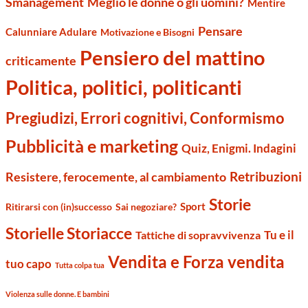
Smanagement
Meglio le donne o gli uomini?
Mentire
Pensare
Calunniare Adulare
Motivazione e Bisogni
Pensiero del mattino
criticamente
Politica, politici, politicanti
Pregiudizi, Errori cognitivi, Conformismo
Pubblicità e marketing
Quiz, Enigmi. Indagini
Retribuzioni
Resistere, ferocemente, al cambiamento
Storie
Sport
Ritirarsi con (in)successo
Sai negoziare?
Storielle Storiacce
Tu e il
Tattiche di sopravvivenza
Vendita e Forza vendita
tuo capo
Tutta colpa tua
Violenza sulle donne. E bambini