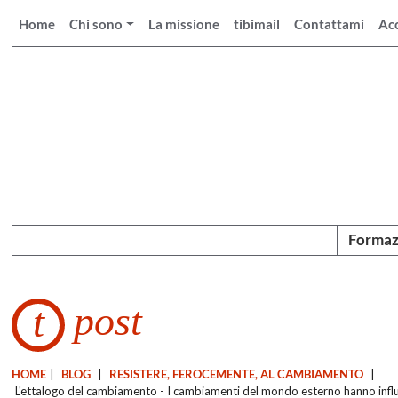
Home
Chi sono
La missione
tibimail
Contattami
Ac
Formaz
post
t
HOME
|
BLOG
|
RESISTERE, FEROCEMENTE, AL CAMBIAMENTO
|
L'ettalogo del cambiamento - I cambiamenti del mondo esterno hanno influ