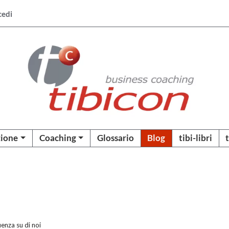
cedi
ione
Coaching
Glossario
Blog
tibi-libri
enza su di noi