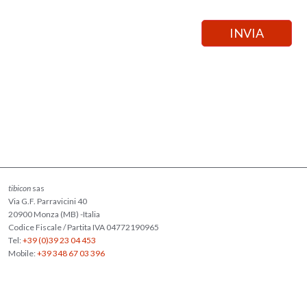
tibicon
sas
Via G.F. Parravicini 40
20900 Monza (MB) -Italia
Codice Fiscale / Partita IVA 04772190965
Tel:
+39 (0)39 23 04 453
Mobile:
+39 348 67 03 396