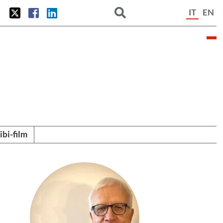
IT
EN
tibi-film