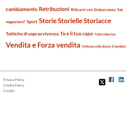
Retribuzioni
cambiamento
Ritirarsi con (in)successo
Sai
Storie Storielle Storiacce
Sport
negoziare?
Tu e il tuo capo
Tattiche di sopravvivenza
Tutta colpa tua
Vendita e Forza vendita
Violenza sulle donne. E bambini
Privacy Policy
Cookie Policy
Credits