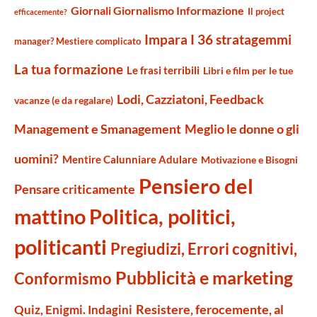
Giornali Giornalismo Informazione
Il project
efficacemente?
Impara I 36 stratagemmi
manager? Mestiere complicato
La tua formazione
Le frasi terribili
Libri e film per le tue
Lodi, Cazziatoni, Feedback
vacanze (e da regalare)
Management e Smanagement
Meglio le donne o gli
uomini?
Mentire Calunniare Adulare
Motivazione e Bisogni
Pensiero del
Pensare criticamente
mattino
Politica, politici,
politicanti
Pregiudizi, Errori cognitivi,
Pubblicità e marketing
Conformismo
Resistere, ferocemente, al
Quiz, Enigmi. Indagini