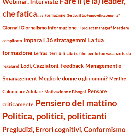
Fare il (e la) leader,
Webinar. Interviste
che fatica…
Formazione
Gestisci il tuo tempo efficacemente?
Giornali Giornalismo Informazione
Il project manager? Mestiere
Impara I 36 stratagemmi
La tua
complicato
formazione
Le frasi terribili
Libri e film per le tue vacanze (e da
Management e
Lodi, Cazziatoni, Feedback
regalare)
Smanagement
Meglio le donne o gli uomini?
Mentire
Pensare
Calunniare Adulare
Motivazione e Bisogni
Pensiero del mattino
criticamente
Politica, politici, politicanti
Pregiudizi, Errori cognitivi, Conformismo