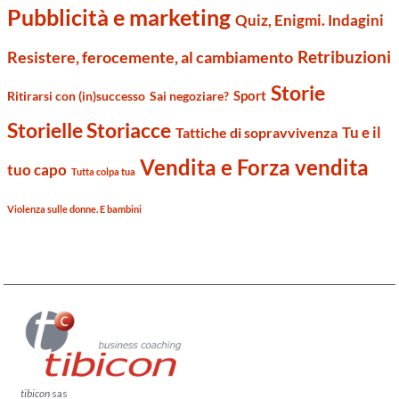
Pubblicità e marketing
Quiz, Enigmi. Indagini
Retribuzioni
Resistere, ferocemente, al cambiamento
Storie
Sport
Ritirarsi con (in)successo
Sai negoziare?
Storielle Storiacce
Tu e il
Tattiche di sopravvivenza
Vendita e Forza vendita
tuo capo
Tutta colpa tua
Violenza sulle donne. E bambini
tibicon
sas