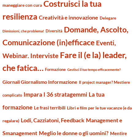
Costruisci la tua
maneggiare con cura
resilienza
Creatività e innovazione
Delegare
Domande, Ascolto,
Diversità
Dimissioni, che problema!
Comunicazione (in)efficace
Eventi,
Fare il (e la) leader,
Webinar. Interviste
che fatica…
Formazione
Gestisci il tuo tempo efficacemente?
Giornali Giornalismo Informazione
Il project manager? Mestiere
Impara I 36 stratagemmi
La tua
complicato
formazione
Le frasi terribili
Libri e film per le tue vacanze (e da
Management e
Lodi, Cazziatoni, Feedback
regalare)
Smanagement
Meglio le donne o gli uomini?
Mentire