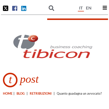
IT
EN
post
t
HOME
|
BLOG
|
RETRIBUZIONI
|
Quanto guadagna un avvocato?