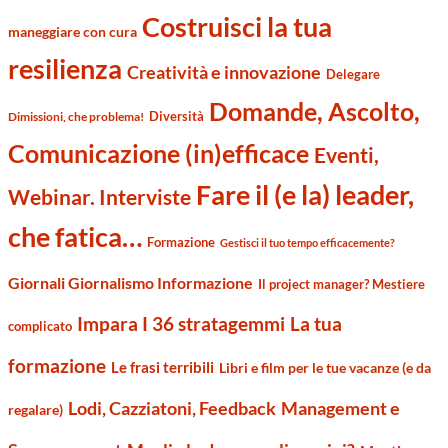
Costruisci la tua
maneggiare con cura
resilienza
Creatività e innovazione
Delegare
Domande, Ascolto,
Diversità
Dimissioni, che problema!
Comunicazione (in)efficace
Eventi,
Fare il (e la) leader,
Webinar. Interviste
che fatica…
Formazione
Gestisci il tuo tempo efficacemente?
Giornali Giornalismo Informazione
Il project manager? Mestiere
Impara I 36 stratagemmi
La tua
complicato
formazione
Le frasi terribili
Libri e film per le tue vacanze (e da
Management e
Lodi, Cazziatoni, Feedback
regalare)