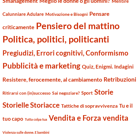
Smanagement
Meglio le donne o gli uomini?
Mentire
Pensare
Calunniare Adulare
Motivazione e Bisogni
Pensiero del mattino
criticamente
Politica, politici, politicanti
Pregiudizi, Errori cognitivi, Conformismo
Pubblicità e marketing
Quiz, Enigmi. Indagini
Retribuzioni
Resistere, ferocemente, al cambiamento
Storie
Sport
Ritirarsi con (in)successo
Sai negoziare?
Storielle Storiacce
Tu e il
Tattiche di sopravvivenza
Vendita e Forza vendita
tuo capo
Tutta colpa tua
Violenza sulle donne. E bambini