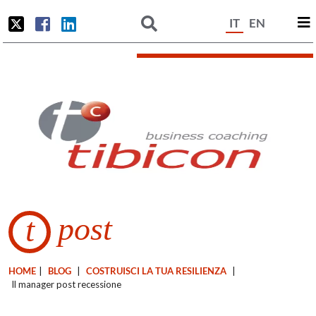
IT
EN
post
t
HOME
|
BLOG
|
COSTRUISCI LA TUA RESILIENZA
|
Il manager post recessione