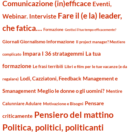
Comunicazione (in)efficace
Eventi,
Fare il (e la) leader,
Webinar. Interviste
che fatica…
Formazione
Gestisci il tuo tempo efficacemente?
Giornali Giornalismo Informazione
Il project manager? Mestiere
Impara I 36 stratagemmi
La tua
complicato
formazione
Le frasi terribili
Libri e film per le tue vacanze (e da
Management e
Lodi, Cazziatoni, Feedback
regalare)
Smanagement
Meglio le donne o gli uomini?
Mentire
Pensare
Calunniare Adulare
Motivazione e Bisogni
Pensiero del mattino
criticamente
Politica, politici, politicanti