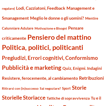
Management e
Lodi, Cazziatoni, Feedback
regalare)
Smanagement
Meglio le donne o gli uomini?
Mentire
Pensare
Calunniare Adulare
Motivazione e Bisogni
Pensiero del mattino
criticamente
Politica, politici, politicanti
Pregiudizi, Errori cognitivi, Conformismo
Pubblicità e marketing
Quiz, Enigmi. Indagini
Retribuzioni
Resistere, ferocemente, al cambiamento
Storie
Sport
Ritirarsi con (in)successo
Sai negoziare?
Storielle Storiacce
Tu e il
Tattiche di sopravvivenza