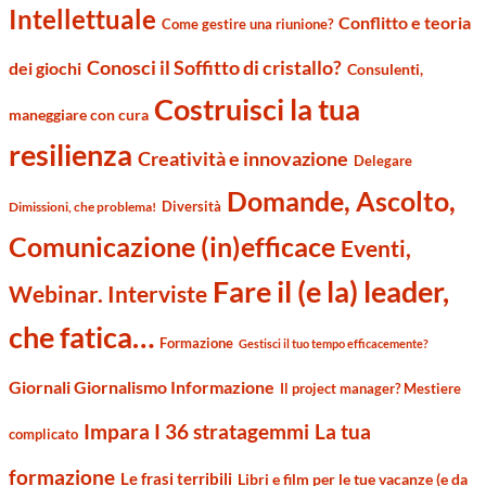
Intellettuale
Conflitto e teoria
Come gestire una riunione?
Conosci il Soffitto di cristallo?
dei giochi
Consulenti,
Costruisci la tua
maneggiare con cura
resilienza
Creatività e innovazione
Delegare
Domande, Ascolto,
Diversità
Dimissioni, che problema!
Comunicazione (in)efficace
Eventi,
Fare il (e la) leader,
Webinar. Interviste
che fatica…
Formazione
Gestisci il tuo tempo efficacemente?
Giornali Giornalismo Informazione
Il project manager? Mestiere
Impara I 36 stratagemmi
La tua
complicato
formazione
Le frasi terribili
Libri e film per le tue vacanze (e da