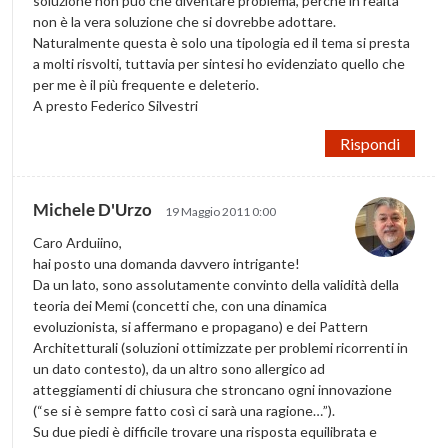
soluzione non può che diventare problema, perchè in realtà
non è la vera soluzione che si dovrebbe adottare.
Naturalmente questa è solo una tipologia ed il tema si presta
a molti risvolti, tuttavia per sintesi ho evidenziato quello che
per me è il più frequente e deleterio.
A presto Federico Silvestri
Rispondi
Michele D'Urzo
19 Maggio 2011 0:00
Caro Arduiino,
hai posto una domanda davvero intrigante!
Da un lato, sono assolutamente convinto della validità della
teoria dei Memi (concetti che, con una dinamica
evoluzionista, si affermano e propagano) e dei Pattern
Architetturali (soluzioni ottimizzate per problemi ricorrenti in
un dato contesto), da un altro sono allergico ad
atteggiamenti di chiusura che stroncano ogni innovazione
(“se si è sempre fatto così ci sarà una ragione…”).
Su due piedi è difficile trovare una risposta equilibrata e