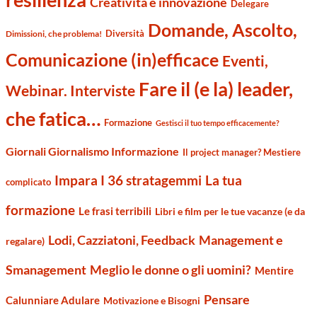
Creatività e innovazione
Delegare
Domande, Ascolto,
Diversità
Dimissioni, che problema!
Comunicazione (in)efficace
Eventi,
Fare il (e la) leader,
Webinar. Interviste
che fatica…
Formazione
Gestisci il tuo tempo efficacemente?
Giornali Giornalismo Informazione
Il project manager? Mestiere
Impara I 36 stratagemmi
La tua
complicato
formazione
Le frasi terribili
Libri e film per le tue vacanze (e da
Management e
Lodi, Cazziatoni, Feedback
regalare)
Smanagement
Meglio le donne o gli uomini?
Mentire
Pensare
Calunniare Adulare
Motivazione e Bisogni