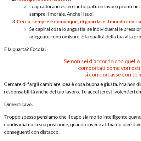
I capi adorano essere anticipati: un lavoro pronto in 
sempre il morale. Anche il suo!
Cerca, sempre e comunque, di guardare il mondo con i s
Se capirai cosa lo angustia, se individuerai le pressio
adeguate contromisure. E la qualità della tua vita pr
E la quarta? Eccola!
Se non sei d’accordo con quello c
comportati come vorresti 
si comportasse con te in
Cercare di fargli cambiare idea è cosa buona e giusta. Ma non dim
responsabilità anche del tuo lavoro. Tu accetteresti volentieri c
Dimenticavo.
Troppo spesso pensiamo che il capo sia molto intelligente qua
condividiamo la sua posizione; quando invece abbiamo idee diver
conseguenti con distacco.