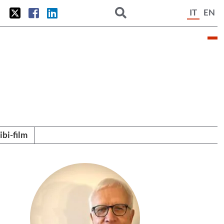
IT
EN
tibi-film