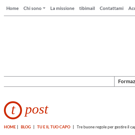
Home
Chi sono
La missione
tibimail
Contattami
Ac
Formaz
post
t
HOME
|
BLOG
|
TU E IL TUO CAPO
|
Tre buone regole per gestire il cap