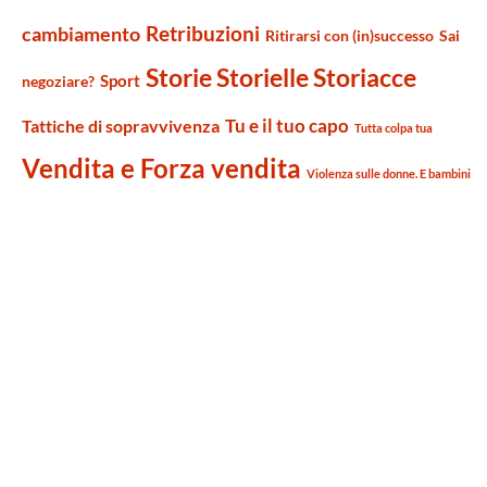
Retribuzioni
cambiamento
Ritirarsi con (in)successo
Sai
Storie Storielle Storiacce
Sport
negoziare?
Tu e il tuo capo
Tattiche di sopravvivenza
Tutta colpa tua
Vendita e Forza vendita
Violenza sulle donne. E bambini