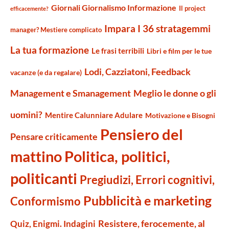
Giornali Giornalismo Informazione
Il project
efficacemente?
Impara I 36 stratagemmi
manager? Mestiere complicato
La tua formazione
Le frasi terribili
Libri e film per le tue
Lodi, Cazziatoni, Feedback
vacanze (e da regalare)
Management e Smanagement
Meglio le donne o gli
uomini?
Mentire Calunniare Adulare
Motivazione e Bisogni
Pensiero del
Pensare criticamente
mattino
Politica, politici,
politicanti
Pregiudizi, Errori cognitivi,
Pubblicità e marketing
Conformismo
Resistere, ferocemente, al
Quiz, Enigmi. Indagini