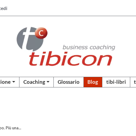
cedi
ione
Coaching
Glossario
Blog
tibi-libri
o. Più una...