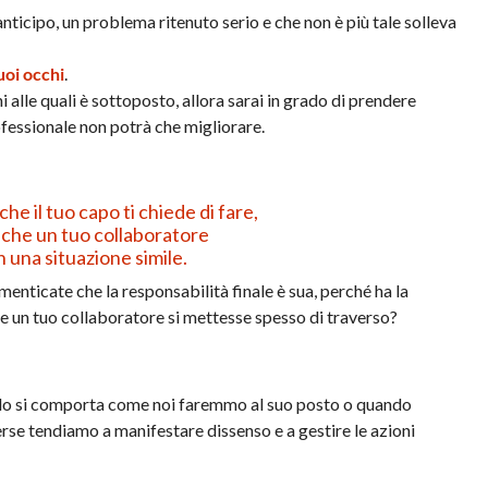
anticipo, un problema ritenuto serio e che non è più tale solleva
uoi occhi
.
ni alle quali è sottoposto, allora sarai in grado di prendere
ofessionale non potrà che migliorare.
he il tuo capo ti chiede di fare,
che un tuo collaboratore
 una situazione simile.
enticate che la responsabilità finale è sua, perché ha la
he un tuo collaboratore si mettesse spesso di traverso?
ndo si comporta come noi faremmo al suo posto o quando
se tendiamo a manifestare dissenso e a gestire le azioni