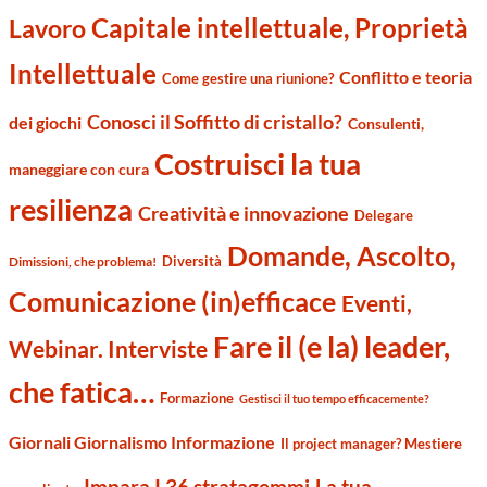
Capitale intellettuale, Proprietà
Lavoro
Intellettuale
Conflitto e teoria
Come gestire una riunione?
Conosci il Soffitto di cristallo?
dei giochi
Consulenti,
Costruisci la tua
maneggiare con cura
resilienza
Creatività e innovazione
Delegare
Domande, Ascolto,
Diversità
Dimissioni, che problema!
Comunicazione (in)efficace
Eventi,
Fare il (e la) leader,
Webinar. Interviste
che fatica…
Formazione
Gestisci il tuo tempo efficacemente?
Giornali Giornalismo Informazione
Il project manager? Mestiere
Impara I 36 stratagemmi
La tua