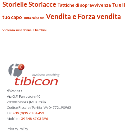
Storielle Storiacce
Tu e il
Tattiche di sopravvivenza
Vendita e Forza vendita
tuo capo
Tutta colpa tua
Violenza sulle donne. E bambini
tibicon
sas
Via G.F. Parravicini 40
20900 Monza (MB) -Italia
Codice Fiscale / Partita IVA 04772190965
Tel:
+39 (0)39 23 04 453
Mobile:
+39 348 67 03 396
Privacy Policy