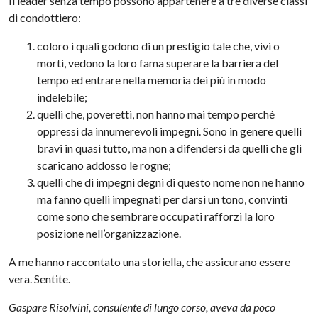
Il leader senza tempo possono appartenere a tre diverse classi
di condottiero:
coloro i quali godono di un prestigio tale che, vivi o
morti, vedono la loro fama superare la barriera del
tempo ed entrare nella memoria dei più in modo
indelebile;
quelli che, poveretti, non hanno mai tempo perché
oppressi da innumerevoli impegni. Sono in genere quelli
bravi in quasi tutto, ma non a difendersi da quelli che gli
scaricano addosso le rogne;
quelli che di impegni degni di questo nome non ne hanno
ma fanno quelli impegnati per darsi un tono, convinti
come sono che sembrare occupati rafforzi la loro
posizione nell’organizzazione.
A me hanno raccontato una storiella, che assicurano essere
vera. Sentite.
Gaspare Risolvini, consulente di lungo corso, aveva da poco