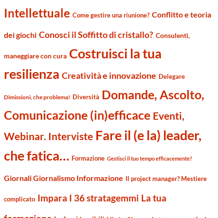
Intellettuale
Conflitto e teoria
Come gestire una riunione?
Conosci il Soffitto di cristallo?
dei giochi
Consulenti,
Costruisci la tua
maneggiare con cura
resilienza
Creatività e innovazione
Delegare
Domande, Ascolto,
Diversità
Dimissioni, che problema!
Comunicazione (in)efficace
Eventi,
Fare il (e la) leader,
Webinar. Interviste
che fatica…
Formazione
Gestisci il tuo tempo efficacemente?
Giornali Giornalismo Informazione
Il project manager? Mestiere
Impara I 36 stratagemmi
La tua
complicato