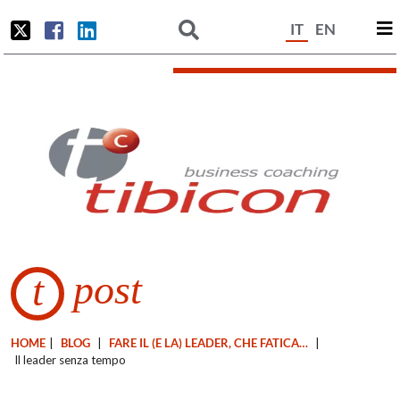
IT
EN
post
t
HOME
|
BLOG
|
FARE IL (E LA) LEADER, CHE FATICA…
|
Il leader senza tempo