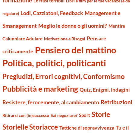
formazione
Le frasi terribili
Libri e film per le tue vacanze (e da
Management e
Lodi, Cazziatoni, Feedback
regalare)
Smanagement
Meglio le donne o gli uomini?
Mentire
Pensare
Calunniare Adulare
Motivazione e Bisogni
Pensiero del mattino
criticamente
Politica, politici, politicanti
Pregiudizi, Errori cognitivi, Conformismo
Pubblicità e marketing
Quiz, Enigmi. Indagini
Retribuzioni
Resistere, ferocemente, al cambiamento
Storie
Sport
Ritirarsi con (in)successo
Sai negoziare?
Storielle Storiacce
Tu e il
Tattiche di sopravvivenza