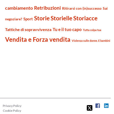
Retribuzioni
cambiamento
Ritirarsi con (in)successo
Sai
Storie Storielle Storiacce
Sport
negoziare?
Tu e il tuo capo
Tattiche di sopravvivenza
Tutta colpa tua
Vendita e Forza vendita
Violenza sulle donne. E bambini
Privacy Policy
Cookie Policy