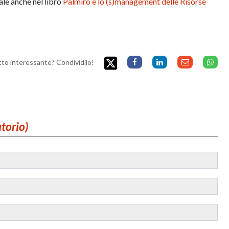
ale anche nel libro
Palmiro e lo (s)management delle Risorse
etto interessante? Condividilo!
atorio)