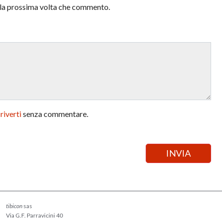
r la prossima volta che commento.
criverti
senza commentare.
tibicon
sas
Via G.F. Parravicini 40