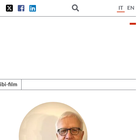
IT
EN
tibi-film