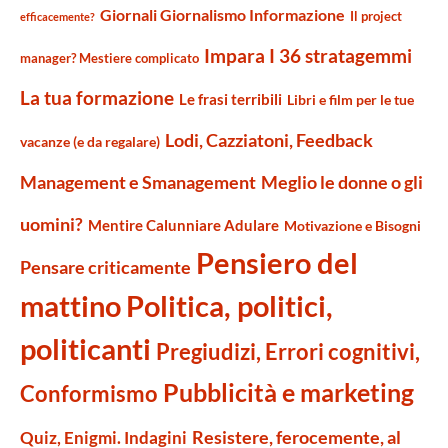
Giornali Giornalismo Informazione
Il project
efficacemente?
Impara I 36 stratagemmi
manager? Mestiere complicato
La tua formazione
Le frasi terribili
Libri e film per le tue
Lodi, Cazziatoni, Feedback
vacanze (e da regalare)
Management e Smanagement
Meglio le donne o gli
uomini?
Mentire Calunniare Adulare
Motivazione e Bisogni
Pensiero del
Pensare criticamente
mattino
Politica, politici,
politicanti
Pregiudizi, Errori cognitivi,
Pubblicità e marketing
Conformismo
Resistere, ferocemente, al
Quiz, Enigmi. Indagini