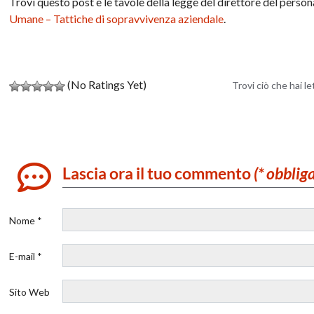
Trovi questo post e le tavole della legge del direttore del person
Umane – Tattiche di sopravvivenza aziendale
.
(No Ratings Yet)
Trovi ciò che hai l
Lascia ora il tuo commento
(* obblig
Nome *
E-mail *
Sito Web