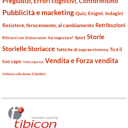
Pregiudizi, Errori cognitivi, Conformismo
Pubblicità e marketing
Quiz, Enigmi. Indagini
Retribuzioni
Resistere, ferocemente, al cambiamento
Storie
Sport
Ritirarsi con (in)successo
Sai negoziare?
Storielle Storiacce
Tu e il
Tattiche di sopravvivenza
Vendita e Forza vendita
tuo capo
Tutta colpa tua
Violenza sulle donne. E bambini