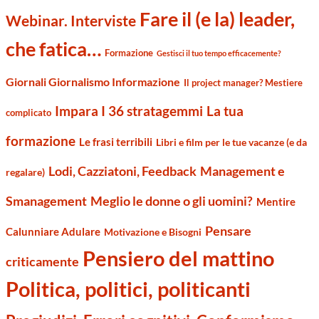
Fare il (e la) leader,
Webinar. Interviste
che fatica…
Formazione
Gestisci il tuo tempo efficacemente?
Giornali Giornalismo Informazione
Il project manager? Mestiere
Impara I 36 stratagemmi
La tua
complicato
formazione
Le frasi terribili
Libri e film per le tue vacanze (e da
Management e
Lodi, Cazziatoni, Feedback
regalare)
Smanagement
Meglio le donne o gli uomini?
Mentire
Pensare
Calunniare Adulare
Motivazione e Bisogni
Pensiero del mattino
criticamente
Politica, politici, politicanti