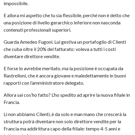
impossibile.
E allora mi aspetto che tu sia flessibile, perché non è detto che
una posizione di livello gerarchico inferiore non nasconda
contenuti
professionali
superiori.
Guarda Amedeo
Fugoni
. Lui gestiva un portafoglio di Clienti
che
cuba
oltre il 20% del fatturato: voleva a tutti i costi
diventare direttore vendite.
E forse lo avrebbe meritato, ma la posizione è occupata da
Rastrelloni
, che è ancora giovane e
maledettamente
in buoni
rapporti con l’
amministratore
delegato.
Allora sai
cos
’ho fatto? L’ho spedito ad aprire la nuova filiale in
Francia.
Lì non abbiamo Clienti, è da solo e man mano che crescerà la
struttura potrà diventare non solo direttore vendite per la
Francia ma addirittura capo della filiale: tempo 4-5 anni e